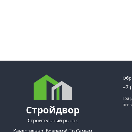
Обр
+7 
Граф
пн-в
Стройдвор
Строительный рынок
Качественно! Вовремя! По Самым