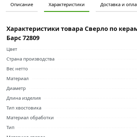
Описание
Характеристики
Доставка и опла
Ознакомьтесь с подробными характеристиками, описание
правильный выбор и заказать онлайн. Наши профессио
свяжутся с Вами для согласования условий доставки или
Характеристики товара Сверло по кера
Условия доставки и цены на товар Сверло по керамическ
Барс 72809
Сверла по плитке и бетону
действительны в Москве и об
Цвет
Страна производства
Вес нетто
Материал
Диаметр
Длина изделия
Тип хвостовика
Материал обработки
Тип