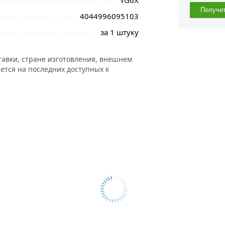
YG6X
Получи
4044996095103
за 1 штуку
тавки, стране изготовления, внешнем
ется на последних доступных к