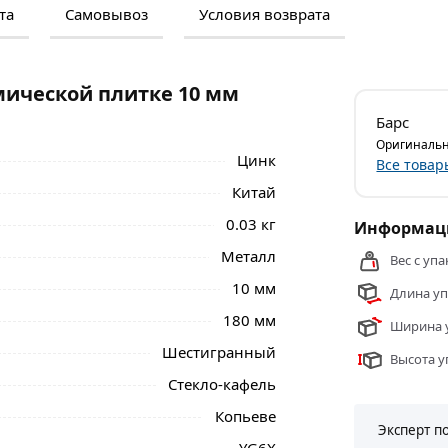
та
Самовывоз
Условия возврата
м и отзывами о товаре, чтобы сделать
нальные менеджеры обработают заказ и
 самовывоза.
мической плитке 10 мм
ой плитке 10 мм Барс 72809 из категории
Барс
ласти.
Оригинальн
Цинк
Все товар
Китай
0.03 кг
Информаци
Металл
Вес с упа
10 мм
Длина уп
180 мм
Ширина у
Шестигранный
Высота у
Стекло-кафель
Копьеве
Эксперт п