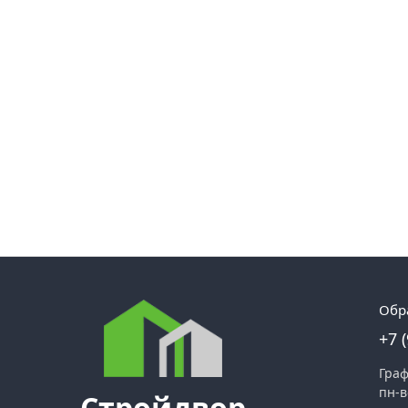
Обр
+7 
Граф
пн-в
Стройдвор