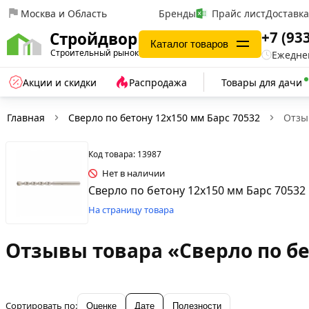
Москва и Область
Бренды
Прайс лист
Доставк
+7 (93
Стройдвор
Каталог товаров
Строительный рынок
Ежеднев
Акции и скидки
Распродажа
Товары для дачи
Главная
Сверло по бетону 12х150 мм Барс 70532
Отзы
Код товара: 13987
Нет в наличии
Сверло по бетону 12х150 мм Барс 70532
На страницу товара
Отзывы товара «Сверло по бе
Сортировать по:
Оценке
Дате
Полезности