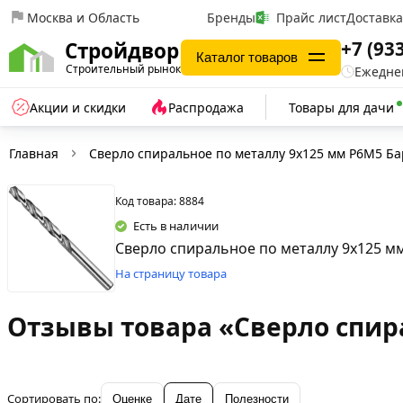
Москва и Область
Бренды
Прайс лист
Доставк
+7 (93
Стройдвор
Каталог товаров
Строительный рынок
Ежеднев
Акции и скидки
Распродажа
Товары для дачи
Главная
Сверло спиральное по металлу 9х125 мм Р6М5 Ба
Код товара: 8884
Есть в наличии
Сверло спиральное по металлу 9х125 м
На страницу товара
Отзывы товара «Сверло спира
Сортировать по:
Оценке
Дате
Полезности