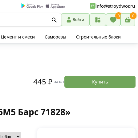
info@stroydwor.ru
0
0
Войти
Цемент и смеси
Саморезы
Строительные блоки
445 ₽
Купить
за шт
6М5 Барс 71828»