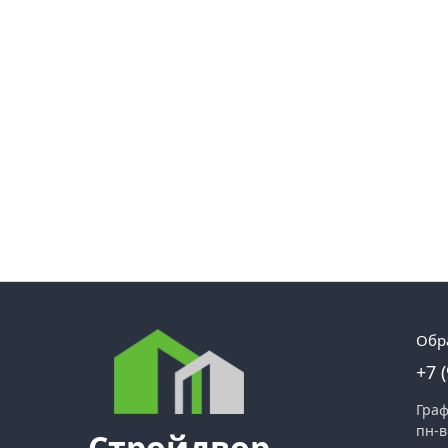
Обр
+7 
Граф
пн-в
Стройдвор