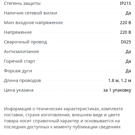
Степень защиты
IP21S
Ознакомьтесь с подробными характеристиками,
Наличие сетевой вилки
Да
описанием и отзывами о товаре, чтобы сделать
Мин входное напряжение
220 В
правильный выбор и заказать онлайн. Наши
профессиональные менеджеры обработают заказ и
Напряжение
220 В
свяжутся с Вами для согласования условий доставки
Сварочный провод
DX25
или самовывоза.
Антизалипание
Да
Инверторный сварочный аппарат EDON TB-250D 25076
Горячий старт
Да
является источником тока для ручной электродуговой
Форсаж дуги
сварки методом ММА на постоянном токе (DC). Данный
Да
аппарат собран на транзисторах.
Длина проводов
1.8 м, 1.2 м
Отличительным качеством данного аппарата являются
Цена указана
за 1 упаковку
такие особенности как высокая скорость сварки (при
хорошей квалификации оператора), точность
Информация о технических характеристиках, комплекте
регулирования, высокая производительность, и
поставки, стране изготовления, внешнем виде и цвете
инверторное преобразование тока, которые
товара носит справочный характер и основывается на
обеспечивают сварочному аппарату прекрасные
последних доступных к моменту публикации сведениях
качества сварки, со всеми покрытиями электродов.