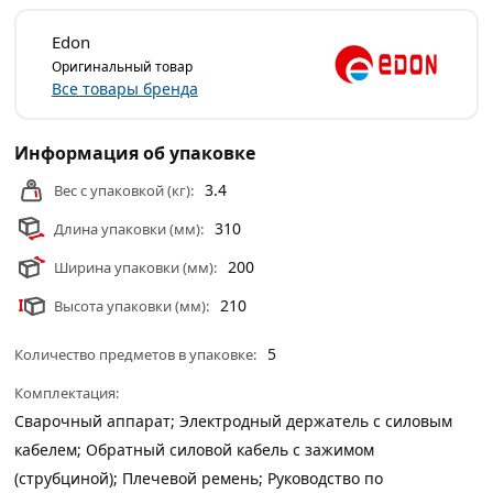
Условия доставки и цены на товар Инверторный
Edon
сварочный аппарат EDON TB-250D 25076 из категории
Оригинальный товар
Сварочное оборудование
действительны в Москве и
Все товары бренда
области.
Информация об упаковке
3.4
Вес с упаковкой (кг):
310
Длина упаковки (мм):
200
Ширина упаковки (мм):
210
Высота упаковки (мм):
5
Количество предметов в упаковке:
Комплектация:
Сварочный аппарат; Электродный держатель с силовым
кабелем; Обратный силовой кабель с зажимом
(струбциной); Плечевой ремень; Руководство по