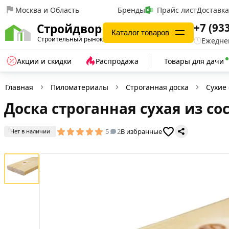
Москва и Область
Бренды
Прайс лист
Доставк
+7 (93
Стройдвор
Каталог товаров
Строительный рынок
Ежеднев
Акции и скидки
Распродажа
Товары для дачи
Главная
Пиломатериалы
Строганная доска
Сухие
Доска строганная сухая из со
5
2
В избранные
Нет в наличии