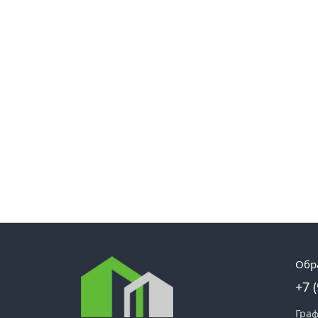
Обр
+7 
Граф