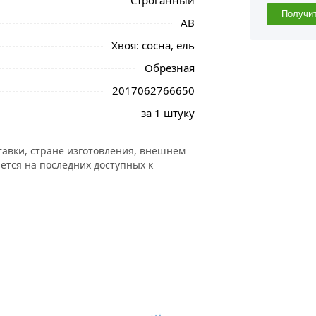
Строганный
Получи
АВ
Хвоя: сосна, ель
Обрезная
2017062766650
за 1 штуку
тавки, стране изготовления, внешнем
ется на последних доступных к