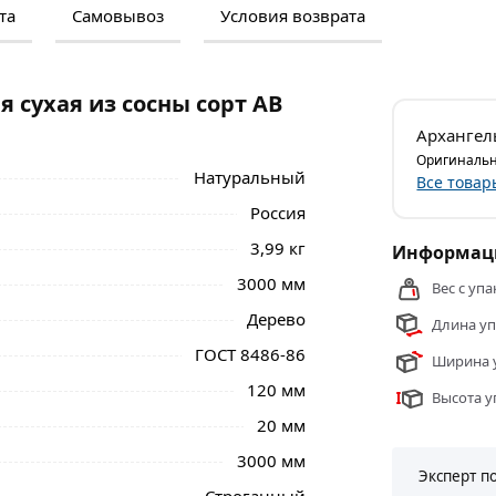
та
Самовывоз
Условия возврата
м и отзывами о товаре, чтобы сделать
нальные менеджеры обработают заказ и
 самовывоза.
 сухая из сосны сорт AB
мых популярных видов пиломатериалов. Это
Архангел
 а также эстетичным внешним видом. Ее
Оригинальн
йчивость к гниению.
Натуральный
Все товар
Россия
на хвойной породы (сосны и ели). А сушка
роятно прочным материалом. В процессе
3,99 кг
Информаци
 обработке посредством строгания.
3000 мм
Вес с упа
я из сосны сорт AB 20х120х3000 мм из
Дерево
Длина уп
ве и области.
ГОСТ 8486-86
Ширина у
120 мм
Высота у
20 мм
3000 мм
Эксперт п