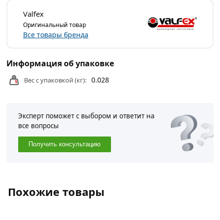
подходит для бытового и профессионального монтажа
Valfex
сантехнических систем.
Оригинальный товар
Все товары бренда
Условия доставки и цены на товар Фум лента для воды
0,7 г/см3, белая Valfex из категории
Слесарные
расходные материалы
действительны в Москве и
Информация об упаковке
области.
0.028
Вес с упаковкой (кг):
Эксперт поможет с выбором и ответит на
все вопросы
Получить консультацию
Похожие товары