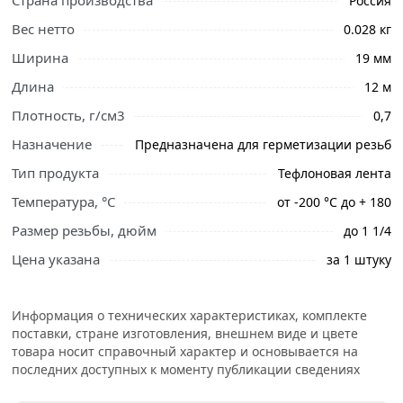
Страна производства
Россия
Вес нетто
0.028 кг
Ширина
19 мм
Длина
12 м
Плотность, г/см3
0,7
Ознакомьтесь с подробными характеристиками,
описанием и отзывами о товаре, чтобы сделать
Назначение
Предназначена для герметизации резьб
правильный выбор и заказать онлайн. Наши
Тип продукта
Тефлоновая лента
профессиональные менеджеры обработают заказ и
свяжутся с Вами для согласования условий доставки
Температура, °С
от -200 °С до + 180
или самовывоза.
Размер резьбы, дюйм
до 1 1/4
ФУМ-лента Valfex белая (плотность 0,7 г/см³)
Цена указана
за 1 штуку
предназначена для герметизации резьбовых
соединений в системах водоснабжения и отопления.
Информация о технических характеристиках, комплекте
Обеспечивает надежное уплотнение, предотвращает
поставки, стране изготовления, внешнем виде и цвете
протечки, устойчива к влаге, перепадам давления и
товара носит справочный характер и основывается на
температуры.
последних доступных к моменту публикации сведениях
Легко наматывается на резьбу, не теряет эластичности и