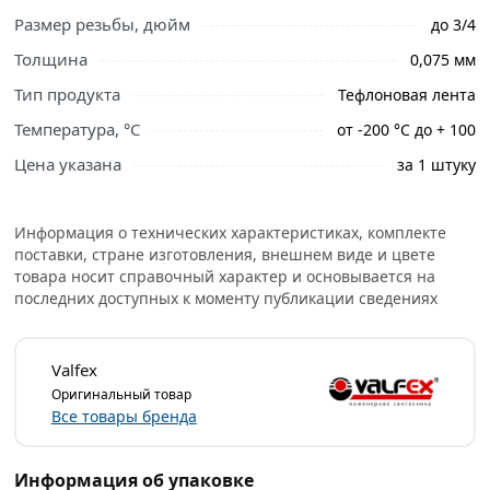
Ознакомьтесь с подробными характеристиками,
Размер резьбы, дюйм
до 3/4
описанием и отзывами о товаре, чтобы сделать
правильный выбор и заказать онлайн. Наши
Толщина
0,075 мм
профессиональные менеджеры обработают заказ и
Тип продукта
Тефлоновая лента
свяжутся с Вами для согласования условий доставки
или самовывоза.
Температура, °С
от -200 °С до + 100
Цена указана
за 1 штуку
Фум лента для воды 0,3 г/см3, желтая Valfex
предназначена для герметизации резьбовых
соединений в системах водоснабжения и отопления.
Информация о технических характеристиках, комплекте
Обеспечивает надежное уплотнение, устойчива к
поставки, стране изготовления, внешнем виде и цвете
воздействию воды, перепадам давления и температуры.
товара носит справочный характер и основывается на
последних доступных к моменту публикации сведениях
Благодаря более мягкой структуре легко наматывается и
подходит для быстрого монтажа бытовых
сантехнических соединений.
Valfex
Оригинальный товар
Условия доставки и цены на товар Фум лента для воды
Все товары бренда
0,3 г/см3, желтая Valfex 10 м из категории
Слесарные
расходные материалы
действительны в Москве и
области.
Информация об упаковке