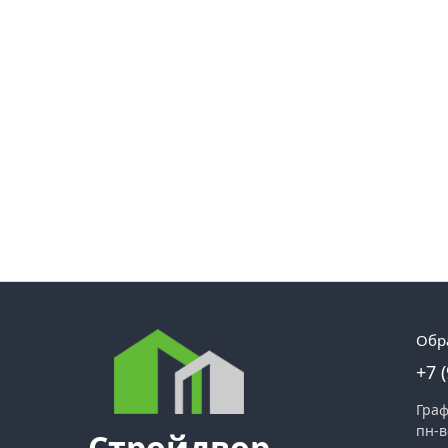
Обр
+7 
Граф
пн-в
Стройдвор