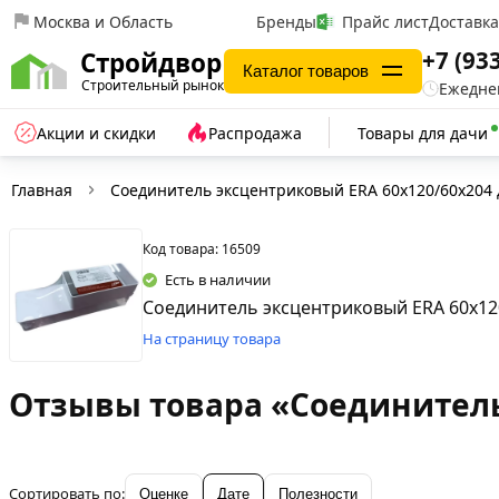
Москва и Область
Бренды
Прайс лист
Доставк
+7 (93
Стройдвор
Каталог товаров
Строительный рынок
Ежеднев
Акции и скидки
Распродажа
Товары для дачи
Главная
Соединитель эксцентриковый ERA 60х120/60х204 
Код товара: 16509
Есть в наличии
Соединитель эксцентриковый ERA 60х12
На страницу товара
Отзывы товара «Соединитель
Сортировать по:
Оценке
Дате
Полезности