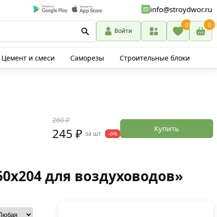
info@stroydwor.ru
0
0
Войти
Цемент и смеси
Саморезы
Строительные блоки
260 ₽
Купить
245 ₽
за шт
-6%
0х204 для воздуховодов»