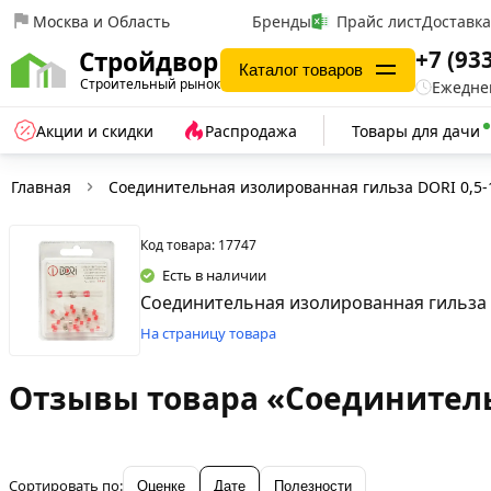
Москва и Область
Бренды
Прайс лист
Доставк
+7 (93
Стройдвор
Каталог товаров
Строительный рынок
Ежеднев
Акции и скидки
Распродажа
Товары для дачи
Главная
Соединительная изолированная гильза DORI 0,5-
Код товара: 17747
Есть в наличии
Соединительная изолированная гильза D
На страницу товара
Отзывы товара «Соединительн
Сортировать по:
Оценке
Дате
Полезности