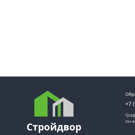
Обр
+7 
Граф
пн-в
Стройдвор