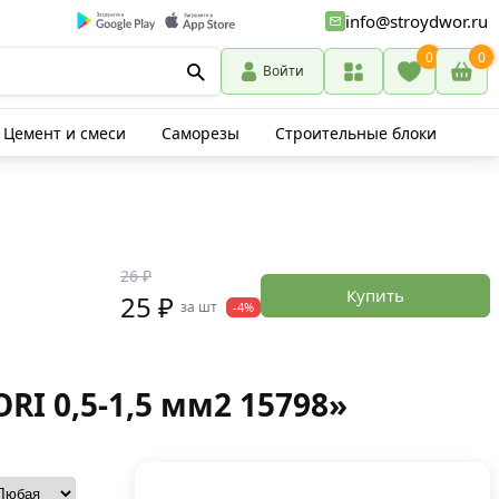
info@stroydwor.ru
0
0
Войти
Цемент и смеси
Саморезы
Строительные блоки
26 ₽
Купить
25 ₽
за шт
-4%
I 0,5-1,5 мм2 15798»