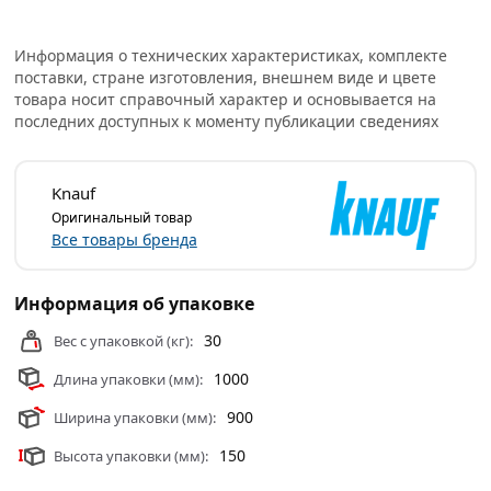
Универсальная сухая штукатурная смесь на основе
гипса с полимерными добавками, обеспечивающими
Информация о технических характеристиках, комплекте
повышенную адгезию и легкость выполнения работы.
поставки, стране изготовления, внешнем виде и цвете
Рекомендуется для гладких бетонных потолочных и
товара носит справочный характер и основывается на
стеновых поверхностей. Штукатурка подходит для
последних доступных к моменту публикации сведениях
отделки помещений с нормальной влажностью, а также
в кухнях и ванных комнатах с покрытием,
Knauf
обеспечивающим защиту от увлажнения.
Оригинальный товар
Предназначена для внутренних работ.
Все товары бренда
Условия доставки и цены на товар Штукатурка гипсовая
Knauf Ротбанд 30 кг 2862 из категории
Штукатурки
Информация об упаковке
действительны в Москве и области.
30
Вес с упаковкой (кг):
1000
Длина упаковки (мм):
900
Ширина упаковки (мм):
150
Высота упаковки (мм):