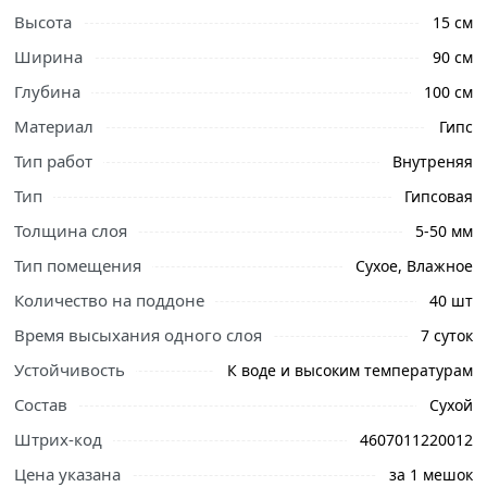
Высота
15 см
Ширина
90 см
Глубина
100 см
Материал
Гипс
Тип работ
Внутреняя
Тип
Гипсовая
Толщина слоя
5-50 мм
Тип помещения
Сухое, Влажное
Количество на поддоне
40 шт
Время высыхания одного слоя
7 суток
Ознакомьтесь с подробными характеристиками,
описанием и отзывами о товаре, чтобы сделать
Устойчивость
К воде и высоким температурам
правильный выбор и заказать онлайн. Наши
Состав
Сухой
профессиональные менеджеры обработают заказ и
Штрих-код
4607011220012
свяжутся с Вами для согласования условий доставки
или самовывоза.
Цена указана
за 1 мешок