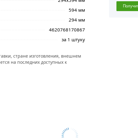
294х594 мм
Получи
594 мм
294 мм
4620768170867
за 1 штуку
тавки, стране изготовления, внешнем
ется на последних доступных к