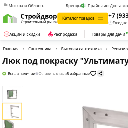
Москва и Область
Бренды
Прайс лист
Доставк
+7 (93
Стройдвор
Каталог товаров
Строительный рынок
Ежеднев
Акции и скидки
Распродажа
Товары для дачи
Главная
Сантехника
Бытовая сантехника
Ревизи
Люк под покраску "Ультимату
Есть в наличии
Оставить отзыв
В избранные