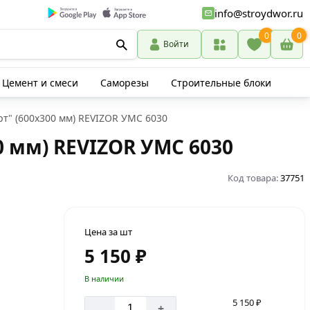
info@stroydwor.ru
0
0
Войти
Цемент и смеси
Саморезы
Строительные блоки
т" (600х300 мм) REVIZOR УМС 6030
 мм) REVIZOR УМС 6030
Код товара:
37751
Цена за шт
5 150 ₽
В наличии
5 150 ₽
-
+