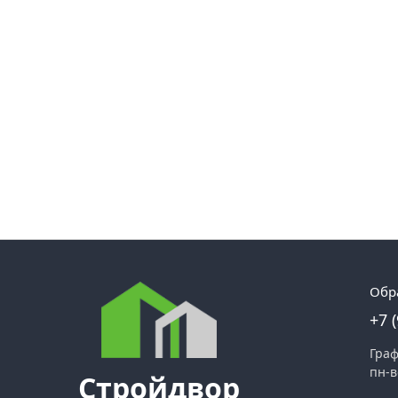
Обр
+7 
Граф
пн-в
Стройдвор