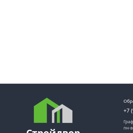
Обр
+7 
Граф
пн-в
Стройдвор