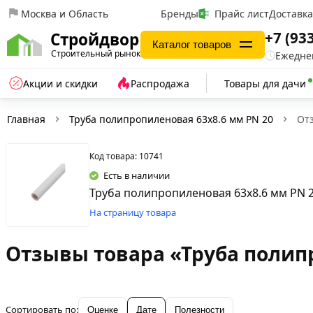
Москва и Область
Бренды
Прайс лист
Доставк
+7 (93
Стройдвор
Каталог товаров
Строительный рынок
Ежеднев
Акции и скидки
Распродажа
Товары для дачи
Главная
Труба полипропиленовая 63х8.6 мм PN 20
От
Код товара: 10741
Есть в наличии
Труба полипропиленовая 63х8.6 мм PN 
На страницу товара
Отзывы товара «Труба полип
Сортировать по:
Оценке
Дате
Полезности