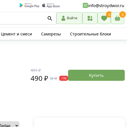
info@stroydwor.ru
0
0
Войти
Цемент и смеси
Саморезы
Строительные блоки
491 ₽
Купить
490 ₽
за м
-1%