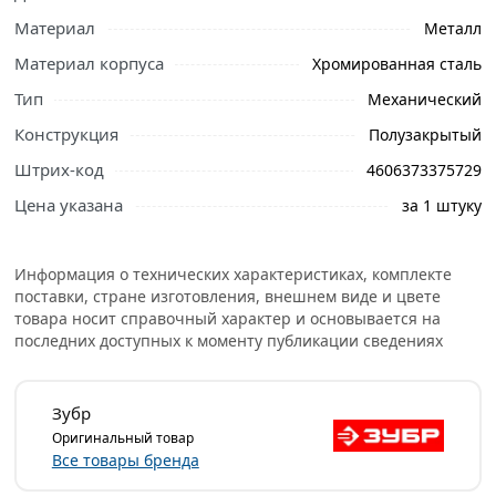
Материал
Металл
Ознакомьтесь с подробными характеристиками,
Материал корпуса
Хромированная сталь
описанием и отзывами о товаре, чтобы сделать
Тип
Механический
правильный выбор и заказать онлайн. Наши
Конструкция
Полузакрытый
профессиональные менеджеры обработают заказ и
свяжутся с Вами для согласования условий доставки
Штрих-код
4606373375729
или самовывоза.
Цена указана
за 1 штуку
Условия доставки и цены на товар Пистолет для
герметика ЗУБР ЭКСПЕРТ 310 мл 06632 из категории
Информация о технических характеристиках, комплекте
Пистолеты для пены и герметиков
действительны в
поставки, стране изготовления, внешнем виде и цвете
Москве и области.
товара носит справочный характер и основывается на
последних доступных к моменту публикации сведениях
Зубр
Оригинальный товар
Все товары бренда