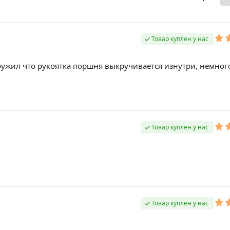
Товар куплен у нас
ружил что рукоятка поршня выкручивается изнутри, немног
Товар куплен у нас
Товар куплен у нас