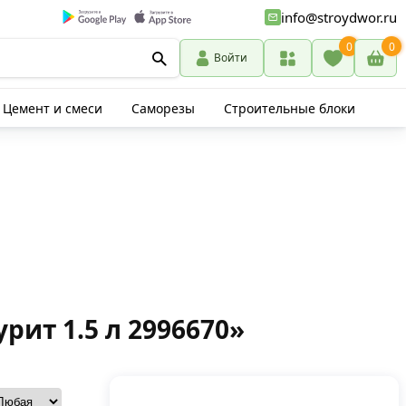
info@stroydwor.ru
0
0
Войти
Цемент и смеси
Саморезы
Строительные блоки
ит 1.5 л 2996670»