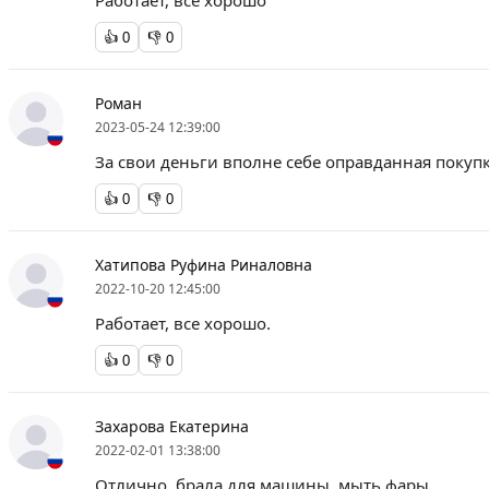
Работает, все хорошо
👍
0
👎
0
Роман
2023-05-24 12:39:00
За свои деньги вполне себе оправданная покуп
👍
0
👎
0
Хатипова Руфина Риналовна
2022-10-20 12:45:00
Работает, все хорошо.
👍
0
👎
0
Захарова Екатерина
2022-02-01 13:38:00
Отлично, брала для машины, мыть фары