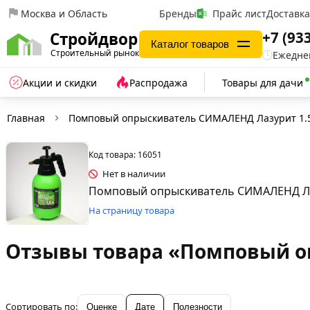
Москва и Область
Бренды
Прайс лист
Доставк
+7 (93
Стройдвор
Каталог товаров
Строительный рынок
Ежеднев
Акции и скидки
Распродажа
Товары для дачи
Главная
Помповый опрыскиватель СИМАЛЕНД Лазурит 1.5
Код товара: 16051
Нет в наличии
Помповый опрыскиватель СИМАЛЕНД Лаз
На страницу товара
Отзывы товара «Помповый оп
Сортировать по:
Оценке
Дате
Полезности