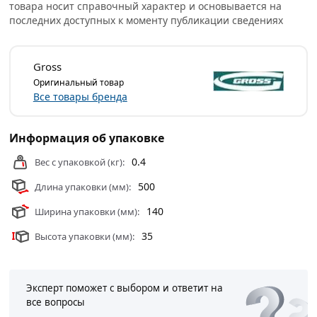
товара носит справочный характер и основывается на
Может производить продольный и поперечный распил.
последних доступных к моменту публикации сведениях
Мелкие зубья с шагом 11-12 TPI позволяют выполнять
точный и чистый рез. Ножовка обладает высокой
производительностью благодаря трехгранной заточке
Gross
зубьев. Инструмент используется в столярном деле.
Оригинальный товар
Все товары бренда
Условия доставки и цены на товар Ножовка по дереву
400 мм TPI 11-12 Gross PIRANHA 24110 из категории
Ножовки
действительны в Москве и области.
Информация об упаковке
0.4
Вес с упаковкой (кг):
500
Длина упаковки (мм):
140
Ширина упаковки (мм):
35
Высота упаковки (мм):
Эксперт поможет с выбором и ответит на
все вопросы