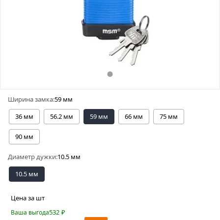
Ширина замка:
59 мм
36 мм
56.2 мм
59 мм
66 мм
75 мм
90 мм
Диаметр дужки:
10.5 мм
10.5 мм
Цена за шт
532
₽
Ваша выгода