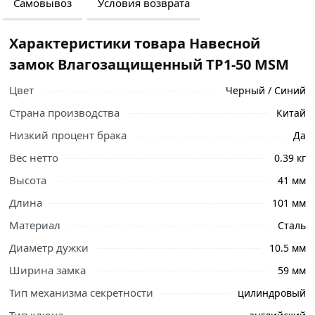
Самовывоз
Условия возврата
Характеристики товара Навесной
замок Влагозащищенный TP1-50 MSM
Цвет
Черный / Синий
Страна производства
Китай
Низкий процент брака
Да
Вес нетто
0.39 кг
Высота
41 мм
Длина
101 мм
Материал
Сталь
Диаметр дужки
10.5 мм
Ознакомьтесь с подробными характеристиками,
описанием и отзывами о товаре, чтобы сделать
Ширина замка
59 мм
правильный выбор и заказать онлайн. Наши
Тип механизма секретности
цилиндровый
профессиональные менеджеры обработают заказ и