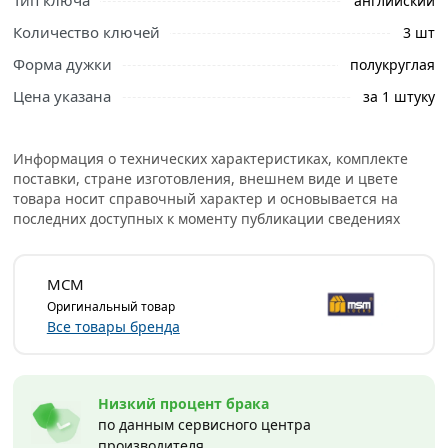
Тип ключа
английский
свяжутся с Вами для согласования условий доставки
или самовывоза.
Количество ключей
3 шт
Форма дужки
полукруглая
Влагозащищенный замок из наборных пластин
производителя MSM TP1-40 используется для установки
Цена указана
за 1 штуку
на петли различных щитов, а также на двери жилых
помещений.
Информация о технических характеристиках, комплекте
Обрезиненное покрытие корпуса обеспечивает
поставки, стране изготовления, внешнем виде и цвете
герметизацию замка, повышая его устойчивость к
товара носит справочный характер и основывается на
образованию коррозии и защищает от воздействия
последних доступных к моменту публикации сведениях
окружающей среды.
Условия доставки и цены на товар Навесной замок
МСМ
Влагозащищенный TP1-50 MSM из категории
Навесные
Оригинальный товар
замки
действительны в Москве и области.
Все товары бренда
Низкий процент брака
по данным сервисного центра
производителя