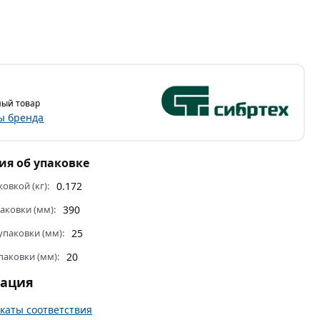
ый товар
ы бренда
я об упаковке
ковкой (кг):
0.172
аковки (мм):
390
паковки (мм):
25
паковки (мм):
20
тация
каты соответствия