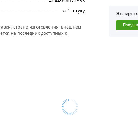
4044996072555
за 1 штуку
Эксперт п
Получи
тавки, стране изготовления, внешнем
ется на последних доступных к