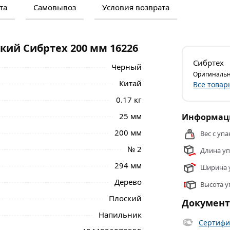
та
Самовывоз
Условия возврата
м и отзывами о товаре, чтобы сделать
нальные менеджеры обработают заказ и
 самовывоза.
кий Сибртех 200 мм 16226
 ручкой, предназначен для опиливания
Сибртех
Черный
ли размер, а также зачистить поверхность
Оригинальн
Китай
Все товар
0.17 кг
аботке твердых металлов, обеспечивает
 в слесарной мастерской, а также дома,
25 мм
Информаци
200 мм
Вес с упа
ибртех 200 мм 16226 из категории
№ 2
Длина уп
294 мм
Ширина у
Дерево
Высота у
Плоский
Докумен
Напильник
Сертифи