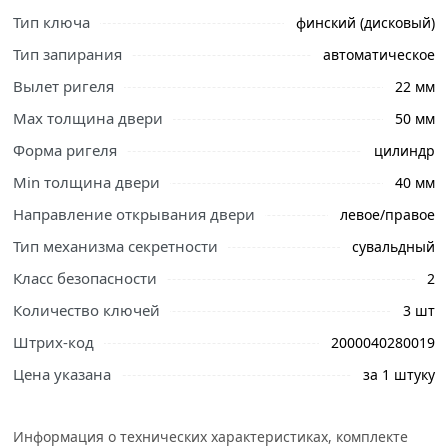
Тип ключа
финский (дисковый)
Тип запирания
автоматическое
Ознакомьтесь с подробными характеристиками,
Вылет ригеля
22 мм
описанием и отзывами о товаре, чтобы сделать
Max толщина двери
50 мм
правильный выбор и заказать онлайн. Наши
профессиональные менеджеры обработают заказ и
Форма ригеля
цилиндр
свяжутся с Вами для согласования условий доставки
Min толщина двери
40 мм
или самовывоза.
Направление открывания двери
левое/правое
Накладной замок Симеко БИФ-026-1х3 4028 для
Тип механизма секретности
сувальдный
деревянных и металлических входных и межкомнатных
дверей правого и левого открывания толщиной 40-50
Класс безопасности
2
мм. Подойдет также для гаража, для калитки.
Количество ключей
3 шт
В данной модели не предусмотрена защелка.
Штрих-код
2000040280019
Запирание изнутри осуществляется ключом. Замок
Цена указана
за 1 штуку
устанавливается без переналадки на правые и левые
двери.
Информация о технических характеристиках, комплекте
Тип механизма секретности - сувальдный. Корпус