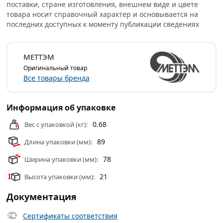
поставки, стране изготовления, внешнем виде и цвете
изготовлен из стали с гальваническим покрытием.
товара носит справочный характер и основывается на
последних доступных к моменту публикации сведениях
Условия доставки и цены на товар Накладной замок
Симеко БИФ-026-1х3 4028 из категории
Накладные
замки
действительны в Москве и области.
МЕТТЭМ
Оригинальный товар
Все товары бренда
Информация об упаковке
0.68
Вес с упаковкой (кг):
89
Длина упаковки (мм):
78
Ширина упаковки (мм):
21
Высота упаковки (мм):
Документация
Сертификаты соответствия