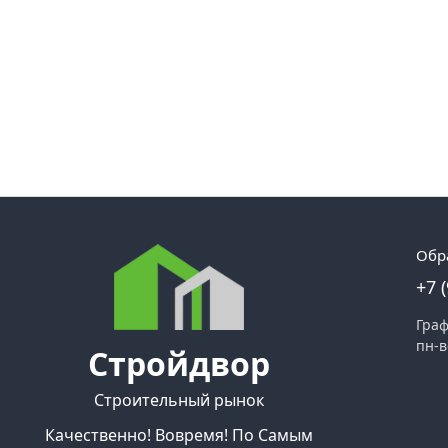
Обр
+7 
Граф
пн-в
Стройдвор
Строительный рынок
Качественно! Вовремя! По Самым