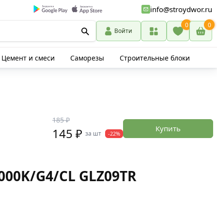
info@stroydwor.ru
0
0
Войти
Цемент и смеси
Саморезы
Строительные блоки
185 ₽
Купить
145 ₽
за шт
-22%
000K/G4/CL GLZ09TR