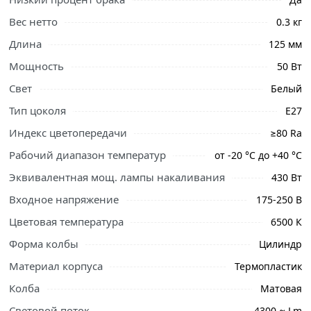
Вес нетто
0.3 кг
Длина
125 мм
Мощность
50 Вт
Свет
Белый
Тип цоколя
Ознакомьтесь с подробными характеристиками,
Е27
описанием и отзывами о товаре, чтобы сделать
Индекс цветопередачи
≥80 Ra
правильный выбор и заказать онлайн. Наши
Рабочий диапазон температур
от -20 °C до +40 °C
профессиональные менеджеры обработают заказ и
свяжутся с Вами для согласования условий доставки
Эквивалентная мощ. лампы накаливания
430 Вт
или самовывоза.
Входное напряжение
175-250 В
Условия доставки и цены на товар Лампа светодиодная
Цветовая температура
6500 К
Volpe Norma LED-M80 E27 6500K 50 Вт UL-00006792 из
Форма колбы
Цилиндр
категории
Лампы
действительны в Москве и области.
Материал корпуса
Термопластик
Колба
Матовая
Световой поток
4300 ≈ Lm