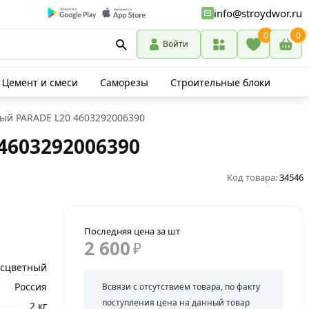
info@stroydwor.ru
0
0
Войти
Цемент и смеси
Саморезы
Строительные блоки
вый PARADE L20 4603292006390
4603292006390
Код товара:
34546
Последняя цена за шт
2 600
₽
сцветный
Россия
Всвязи с отсутствием товара, по факту
поступления цена на данный товар
2 кг