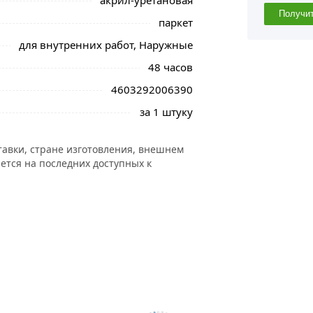
акрил-уретановая
Получи
паркет
для внутренних работ, Наружные
48 часов
4603292006390
за 1 штуку
тавки, стране изготовления, внешнем
ется на последних доступных к