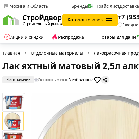
Москва и Область
Бренды
Прайс лист
Доставк
+7 (93
Стройдвор
Каталог товаров
Строительный рынок
Ежеднев
Акции и скидки
Распродажа
Товары для дачи
Главная
Отделочные материалы
Лакокрасочная прод
Лак яхтный матовый 2,5л алк
Оставить отзыв
В избранные
Нет в наличии