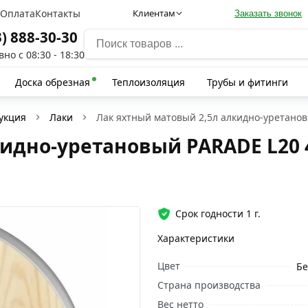
а
Оплата
Контакты
Клиентам
Заказать звонок
3) 888-30-30
но с 08:30 - 18:30
Доска обрезная
Теплоизоляция
Трубы и фитинги
укция
Лаки
Лак яхтный матовый 2,5л алкидно-уретано
идно-уретановый PARADE L20 
Срок годности 1 г.
Характеристики
Цвет
Бе
Страна производства
Вес нетто