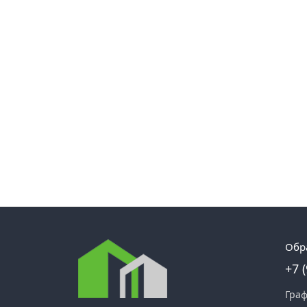
Обр
+7 
Граф