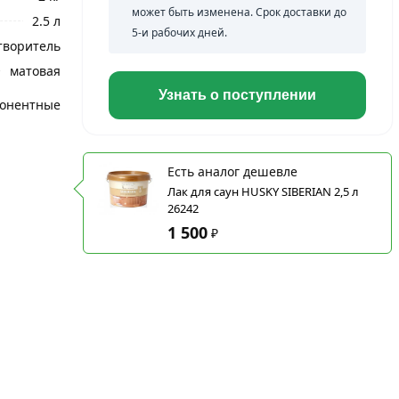
может быть изменена. Срок доставки до
2.5 л
5-и рабочих дней.
творитель
матовая
Узнать о поступлении
онентные
Есть аналог дешевле
Лак для саун HUSKY SIBERIAN 2,5 л
26242
1 500
₽