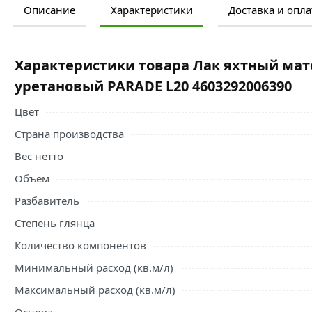
Описание
Характеристики
Доставка и опла
Ознакомьтесь с подробными характеристиками, описание
правильный выбор и заказать онлайн. Наши профессио
свяжутся с Вами для согласования условий доставки или
Характеристики товара Лак яхтный мат
Лак яхтный матовый 2,5л алкидно-уретановый PARADE 
уретановый PARADE L20 4603292006390
однокомпонентный материал на алкидно-уретановой ос
Цвет
Образует долговечное износостойкое покрытие с прев
Страна производства
исключительной стойкостью к внешним условиям. Созд
поверхностям, находящимся в неблагоприятных климати
Вес нетто
Объем
Условия доставки и цены на товар Лак яхтный матовый 
4603292006390 из категории
Лаки
действительны в Моск
Разбавитель
Степень глянца
Количество компонентов
Минимальный расход (кв.м/л)
Максимальный расход (кв.м/л)