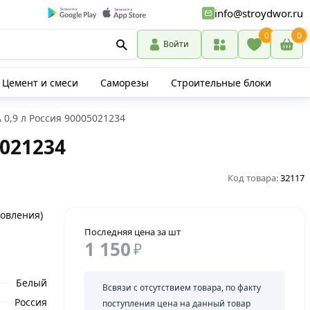
info@stroydwor.ru
0
0
Войти
Цемент и смеси
Саморезы
Строительные блоки
 0,9 л Россия 90005021234
5021234
Код товара:
32117
товления)
Последняя цена за шт
1 150
₽
Белый
Всвязи с отсутствием товара, по факту
Россия
поступления цена на данный товар