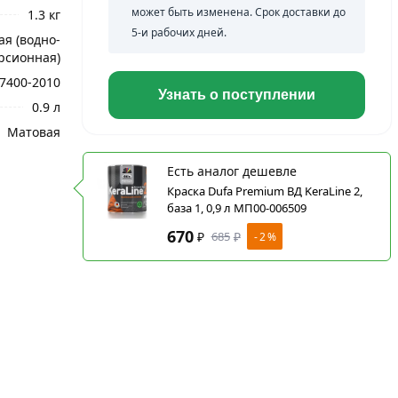
может быть изменена. Срок доставки до
1.3 кг
5-и рабочих дней.
я (водно-
рсионная)
7400-2010
Узнать о поступлении
0.9 л
Матовая
Есть аналог дешевле
Краска Dufa Premium ВД KeraLine 2,
база 1, 0,9 л МП00-006509
670
₽
685
₽
- 2 %