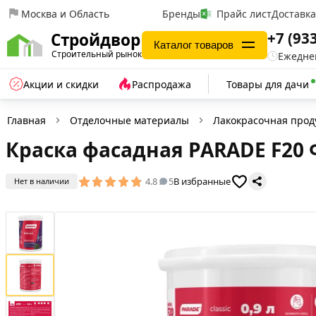
Москва и Область
Бренды
Прайс лист
Доставк
+7 (93
Стройдвор
Каталог товаров
Строительный рынок
Ежеднев
Акции и скидки
Распродажа
Товары для дачи
Главная
Отделочные материалы
Лакокрасочная прод
Краска фасадная PARADE F20 Ф
4.8
5
В избранные
Нет в наличии