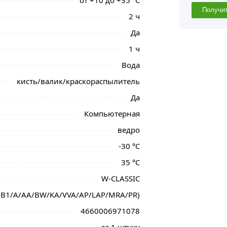
от +10 до +35 °С
Получи
2 ч
Да
1 ч
Вода
кисть/валик/краскораспылитель
Да
Компьютерная
ведро
-30 °С
35 °С
W-CLASSIС
 (B1/A/AA/BW/KA/VVA/AP/LAP/MRA/PR)
4660006971078