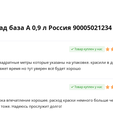
д база А 0,9 л Россия 90005021234
Товар куплен у нас
квадратные метры которые указаны на упаковке. красили в д
ажет время но тут уверен всё будет хорошо
Товар куплен у нас
ока впечатление хорошее. расход краски немного больше ч
 тоже. Надеюсь прослужит долго!