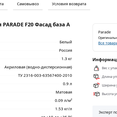
та
Самовывоз
Условия возврата
м и отзывами о товаре, чтобы сделать
нальные менеджеры обработают заказ и
 самовывоза.
 PARADE F20 Фасад база А
ловая водно-дисперсионная фасадная.
Parade
ое к атмосферным воздействиям, УФ лучам,
Оригинальн
ную уборку и сильные эксплуатационные
Белый
Все товар
Россия
E F20 Фасад база А 0,9 л Россия
1.3 кг
Информаци
ве и области.
Акриловая (водно-дисперсионная)
Вес с упа
ТУ 2316-003-63567400-2010
Длина уп
0.9 л
Ширина у
Матовая
Высота у
0.09 л/м²
1.53 кг/л
Эксперт п