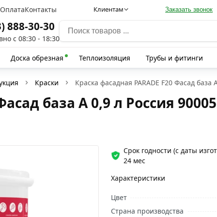
а
Оплата
Контакты
Клиентам
Заказать звонок
3) 888-30-30
но с 08:30 - 18:30
Доска обрезная
Теплоизоляция
Трубы и фитинги
укция
Краски
Краска фасадная PARADE F20 Фасад база А
асад база А 0,9 л Россия 9000
Срок годности (с даты изго
24 мес
Характеристики
Цвет
Страна производства