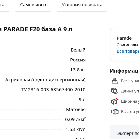
та
Самовывоз
Условия возврата
м и отзывами о товаре, чтобы сделать
нальные менеджеры обработают заказ и
 самовывоза.
PARADE F20 база А 9 л
ля наружных и внутренних работ, имеет
Parade
йчивость к атмосферным воздействиям.
Оригинальн
 нагрузкам. Сертифицирована для детских
Белый
Все товар
Россия
E F20 база А 9 л Россия 90002002348 из
13.8 кг
Информаци
Акриловая (водно-дисперсионная)
Вес с упа
ТУ 2316-003-63567400-2010
Длина уп
9 л
Ширина у
Матовая
Высота у
0.09 л/м²
1.53 кг/л
Эксперт п