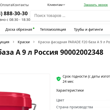
а
Оплата
Контакты
Клиентам
Заказать звонок
3) 888-30-30
но с 08:30 - 18:30
Доска обрезная
Теплоизоляция
Трубы и фитинги
укция
Краски
Краска фасадная PARADE F20 база А 9 л Р
аза А 9 л Россия 90002002348
Срок годности (с даты изго
24 мес
Характеристики
Цвет
Страна производства