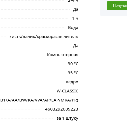
2-4 ч
Получи
Да
1 ч
Вода
кисть/валик/краскораспылитель
Да
Компьютерная
-30 °С
35 °С
ведро
W-CLASSIС
 (B1/A/AA/BW/KA/VVA/AP/LAP/MRA/PR)
4603292009223
за 1 штуку