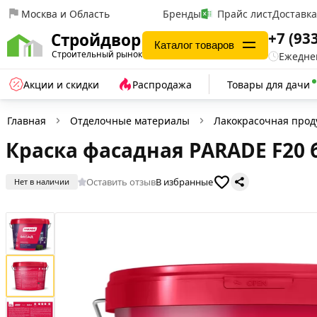
Москва и Область
Бренды
Прайс лист
Доставк
+7 (93
Стройдвор
Каталог товаров
Строительный рынок
Ежеднев
Акции и скидки
Распродажа
Товары для дачи
Главная
Отделочные материалы
Лакокрасочная прод
Краска фасадная PARADE F20 б
Оставить отзыв
В избранные
Нет в наличии