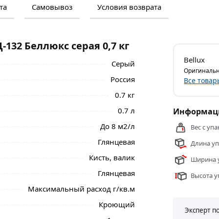
та
Самовывоз
Условия возврата
м и отзывами о товаре, чтобы сделать
нальные менеджеры обработают заказ и
 самовывоза.
132 Беллюкс серая 0,7 кг
ьный шпон, ДВП, ДСП и т.п.),
Bellux
Серый
их поверхностей или ранее окрашенных
Оригинальн
Россия
Все товар
0.7 кг
ровых и других загрязнений.
Перед окраской металлических
0.7 л
Информаци
ка поверхности поливинилацетатным,
До 8 м2/л
Вес с упа
ным грунтом.
Глянцевая
Длина уп
еллюкс серая 0,7 кг из категории
Краски
Кисть, валик
Ширина у
Глянцевая
Высота у
Максимальный расход г/кв.м
Кроющий
Эксперт п