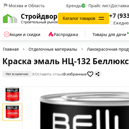
Москва и Область
Бренды
Прайс лист
Доставк
+7 (93
Стройдвор
Каталог товаров
Строительный рынок
Ежеднев
Акции и скидки
Распродажа
Товары для дачи
Главная
Отделочные материалы
Лакокрасочная прод
Краска эмаль НЦ-132 Беллюкс 
Оставить отзыв
В избранные
Нет в наличии