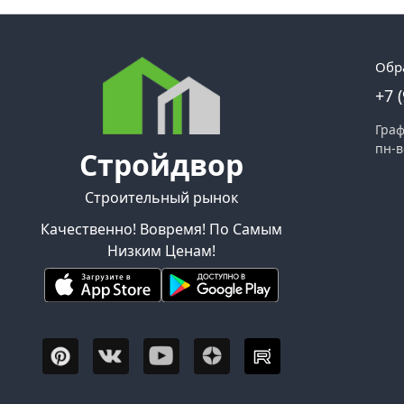
Обр
+7 
Граф
пн-в
Стройдвор
Строительный рынок
Качественно! Вовремя! По Самым
Низким Ценам!