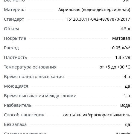
Материал
Акриловая (водно-дисперсионная)
Стандарт
ТУ 20.30.11-042-48787870-2017
Объем
4.5 л
Покрытие
Матовая
Расход
0.05 л/м²
Плотность
1.3 кг/л
Температура основания
от +5 до +30 °С
Время полного высыхания
4 ч
Моющаяся
Да
Ознакомьтесь с подробными характеристиками,
Время высыхания между слоями
1 ч
описанием и отзывами о товаре, чтобы сделать
правильный выбор и заказать онлайн. Наши
Разбавитель
Вода
профессиональные менеджеры обработают заказ и
Способ нанесения
кисть/валик/краскораспылитель
свяжутся с Вами для согласования условий доставки
или самовывоза.
Без запаха
Да
Система колеровки
Acomix