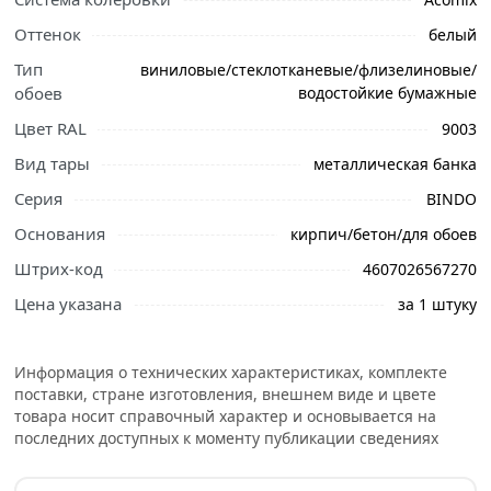
Краска DULUX BINDO 7, матовая белая, база BW 4.5 л
5309397. Предназначена для внутренних работ,
Оттенок
белый
обеспечивает ровное покрытие и долговечность
Тип
виниловые/стеклотканевые/флизелиновые/
поверхности. Отличается высокой укрывистостью,
обоев
водостойкие бумажные
легко наносится кистью или валиком, быстро сохнет и
Цвет RAL
9003
не образует подтёков.
Вид тары
металлическая банка
Идеальна для жилых и общественных помещений,
защищает стены и потолки от загрязнений и
Серия
BINDO
механических повреждений.
Основания
кирпич/бетон/для обоев
Условия доставки и цены на товар Краска DULUX BINDO
Штрих-код
4607026567270
7, матовая белая, база BW 4.5 л 5309397 из категории
Цена указана
за 1 штуку
Краски
действительны в Москве и области.
Информация о технических характеристиках, комплекте
поставки, стране изготовления, внешнем виде и цвете
товара носит справочный характер и основывается на
последних доступных к моменту публикации сведениях