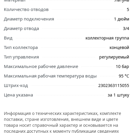
Количество отводов
5
Диаметр подключения
1 дюйм
Диаметр отвода
3/4
Ознакомьтесь с подробными характеристиками,
Вид
коллекторная группа
описанием и отзывами о товаре, чтобы сделать
правильный выбор и заказать онлайн. Наши
Тип коллектора
концевой
профессиональные менеджеры обработают заказ и
Тип управления
регулируемый
свяжутся с Вами для согласования условий доставки
Максимальное рабочее давление
или самовывоза.
10 бар
Максимальная рабочая температура воды
95 °C
Условия доставки и цены на товар Коллекторная группа
1х5 выходов 3/4 латунь, в сборе, Vieir из категории
Штрих-код
2302363115055
Коллектор для отопления
действительны в Москве и
Цена указана
за 1 штуку
области.
Информация о технических характеристиках, комплекте
поставки, стране изготовления, внешнем виде и цвете
товара носит справочный характер и основывается на
последних доступных к моменту публикации сведениях