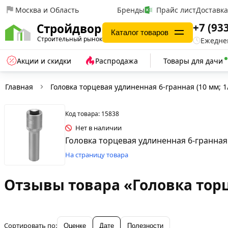
Москва и Область
Бренды
Прайс лист
Доставк
+7 (93
Стройдвор
Каталог товаров
Строительный рынок
Ежеднев
Акции и скидки
Распродажа
Товары для дачи
Главная
Головка торцевая удлиненная 6-гранная (10 мм; 1
Код товара: 15838
Нет в наличии
Головка торцевая удлиненная 6-гранная (
На страницу товара
Отзывы товара «Головка торце
Сортировать по:
Оценке
Дате
Полезности