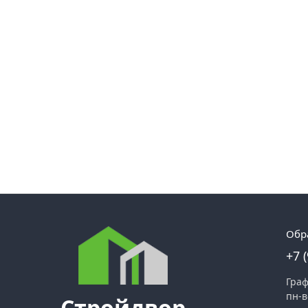
Обр
+7 
Граф
пн-в
Стройдвор