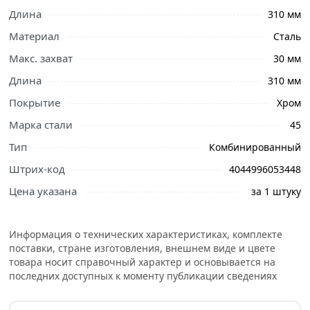
Длина
310 мм
Материал
Сталь
Макс. захват
30 мм
Ознакомьтесь с подробными характеристиками,
Длина
310 мм
описанием и отзывами о товаре, чтобы сделать
Покрытие
Хром
правильный выбор и заказать онлайн. Наши
профессиональные менеджеры обработают заказ и
Марка стали
45
свяжутся с Вами для согласования условий доставки
Тип
Комбинированный
или самовывоза.
Штрих-код
4044996053448
Комбинированный ключ 30 мм SPARTA 150585
Цена указана
за 1 штуку
предназначен для монтажа и демонтажа резьбовых
соединений. Профиль кольцевого зева имеет 12
граней, что увеличивает площадь соприкосновения
Информация о технических характеристиках, комплекте
рабочих поверхностей и снижает риск деформации
поставки, стране изготовления, внешнем виде и цвете
граней крепежа при монтаже. Размер - 30 мм.
товара носит справочный характер и основывается на
последних доступных к моменту публикации сведениях
Условия доставки и цены на товар Ключ
комбинированный 30 мм Sparta 150585 из категории