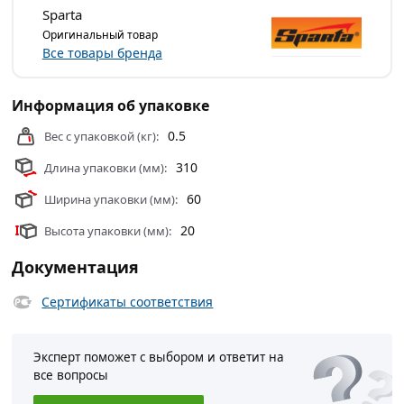
Ключи комбинированные
действительны в Москве и
Sparta
области.
Оригинальный товар
Все товары бренда
Информация об упаковке
0.5
Вес с упаковкой (кг):
310
Длина упаковки (мм):
60
Ширина упаковки (мм):
20
Высота упаковки (мм):
Документация
Сертификаты соответствия
Эксперт поможет с выбором и ответит на
все вопросы