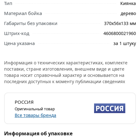
Тип
Киянка
Ознакомьтесь с подробными характеристиками,
Материал бойка
дерево
описанием и отзывами о товаре, чтобы сделать
правильный выбор и заказать онлайн. Наши
Габариты без упаковки
370х56х133 мм
профессиональные менеджеры обработают заказ и
Штрих-код
4606800021960
свяжутся с Вами для согласования условий доставки
или самовывоза.
Цена указана
за 1 штуку
Деревянная киянка 11120 используется при
проведении рихтовки листовых металлов, сборочных и
Информация о технических характеристиках, комплекте
демонтажных работах. Она имеет классическую
поставки, стране изготовления, внешнем виде и цвете
товара носит справочный характер и основывается на
универсальную конструкцию: длина составляет 365 мм,
последних доступных к моменту публикации сведениях
а вес - 442 г.
Киянка пригодится в быту и полупрофессиональной
РОССИЯ
сфере при необходимости осуществления деликатных
Оригинальный товар
ударных операций.
Все товары бренда
Условия доставки и цены на товар Киянка деревянная
Россия 11120 из категории
Киянки
действительны в
Информация об упаковке
Москве и области.