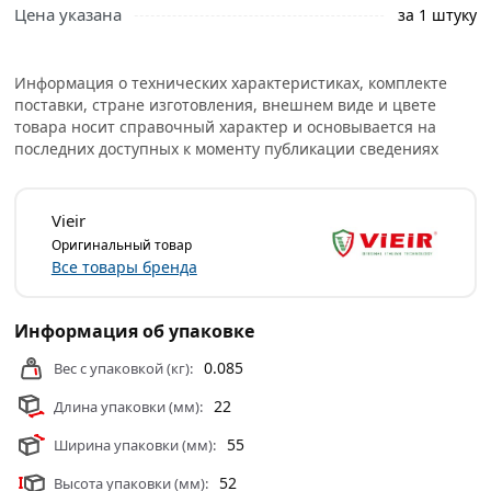
Цена указана
правильный выбор и заказать онлайн. Наши
за 1 штуку
профессиональные менеджеры обработают заказ и
свяжутся с Вами для согласования условий доставки
Информация о технических характеристиках, комплекте
или самовывоза.
поставки, стране изготовления, внешнем виде и цвете
товара носит справочный характер и основывается на
Условия доставки и цены на товар Хомут силовой
последних доступных к моменту публикации сведениях
одноболтовый 52х55 мм цинк, Vieir VER52-55 из
категории
Хомуты и клипсы
действительны в Москве и
области.
Vieir
Оригинальный товар
Все товары бренда
Информация об упаковке
0.085
Вес с упаковкой (кг):
22
Длина упаковки (мм):
55
Ширина упаковки (мм):
52
Высота упаковки (мм):