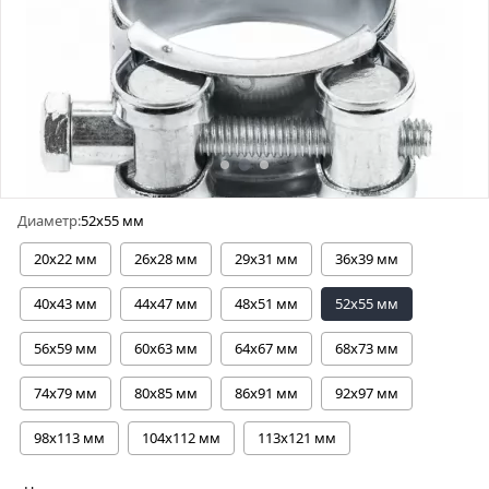
Диаметр:
52х55 мм
20х22 мм
26х28 мм
29х31 мм
36х39 мм
40х43 мм
44х47 мм
48х51 мм
52х55 мм
56х59 мм
60х63 мм
64х67 мм
68х73 мм
74х79 мм
80х85 мм
86х91 мм
92х97 мм
98х113 мм
104х112 мм
113х121 мм