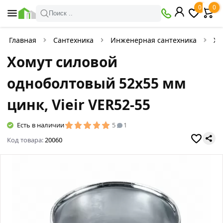
0
0
Поиск ..
Главная
Сантехника
Инженерная сантехника
Хо
Хомут силовой
одноболтовый 52х55 мм
цинк, Vieir VER52-55
Есть в наличии
5
1
Код товара:
20060