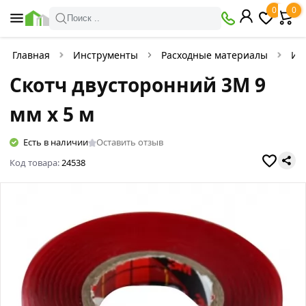
0
0
Поиск ..
Главная
Инструменты
Расходные материалы
Из
Скотч двусторонний 3М 9
мм х 5 м
Есть в наличии
Оставить отзыв
Код товара:
24538