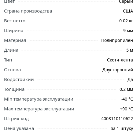
Цвет
Серый
Страна производства
США
Вес нетто
0.02 кг
Ширина
9 мм
Материал
Полипропилен
Длина
5 м
Тип
Скотч-лента
Основа
Двусторонний
Водостойкий
Да
Ознакомьтесь с подробными характеристиками,
Толщина
0.2 мм
описанием и отзывами о товаре, чтобы сделать
правильный выбор и заказать онлайн. Наши
Min температура эксплуатации
-40 °С
профессиональные менеджеры обработают заказ и
Max температура эксплуатации
+90 °С
свяжутся с Вами для согласования условий доставки
или самовывоза.
Штрих-код
4008110110622
Цена указана
за 1 штуку
Условия доставки и цены на товар Скотч двусторонний
3М 9 мм х 5 м из категории
Изолента, Лента, Скотч