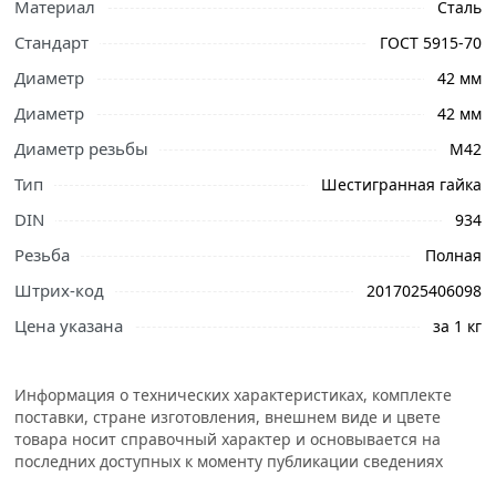
Материал
Сталь
Стандарт
ГОСТ 5915-70
Диаметр
42 мм
Диаметр
42 мм
Диаметр резьбы
М42
Ознакомьтесь с подробными характеристиками,
Тип
Шестигранная гайка
описанием и отзывами о товаре, чтобы сделать
правильный выбор и заказать онлайн. Наши
DIN
934
профессиональные менеджеры обработают заказ и
Резьба
Полная
свяжутся с Вами для согласования условий доставки
Штрих-код
2017025406098
или самовывоза.
Цена указана
за 1 кг
Гайка шестигранная оцинкованная M42 DIN 934
применяeтся для крепления и соединения узлов и
деталей совместно с болтами, винтами и другими
Информация о технических характеристиках, комплекте
крепежными элементами в машиностроении,
поставки, стране изготовления, внешнем виде и цвете
строительстве и других отраслях народного хозяйства.
товара носит справочный характер и основывается на
последних доступных к моменту публикации сведениях
Материал выдерживает резкие перепады температур и