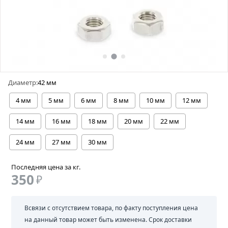
Диаметр:
42 мм
4 мм
5 мм
6 мм
8 мм
10 мм
12 мм
14 мм
16 мм
18 мм
20 мм
22 мм
24 мм
27 мм
30 мм
Последняя цена за кг.
350
₽
Всвязи с отсутствием товара, по факту поступления цена
на данный товар может быть изменена. Срок доставки