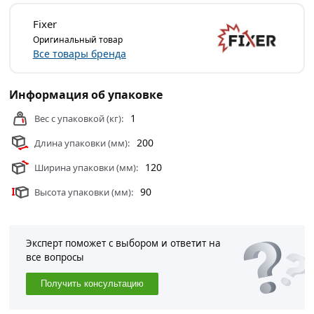
устойчив к коррозии.
Fixer
Благодаря защитному покрытию из цинка, гайки не
Оригинальный товар
боятся длительного воздействия влаги и перепадов
Все товары бренда
температур, поэтому их используют как для внутренних
работ, так и для наружных.
Информация об упаковке
Для закручивания гайки, используются ключи
1
Вес с упаковкой (кг):
соответствующего размера диаметра гайки.
200
Длина упаковки (мм):
Условия доставки и цены на товар Гайка шестигранная
оцинкованная M42 DIN 934 из категории
Гайка
120
Ширина упаковки (мм):
шестигранная
действительны в Москве и области.
90
Высота упаковки (мм):
Эксперт поможет с выбором и ответит на
все вопросы
Получить консультацию