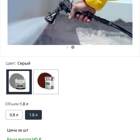
Цвет:
Серый
Объем:
1.8 л
0.8 л
1.8 л
Цена за шт
245
₽
Ваша выгода