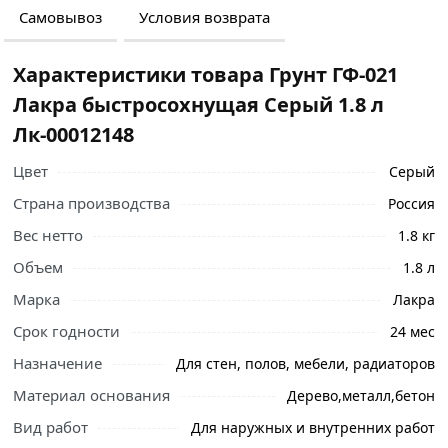
Самовывоз
Условия возврата
Характеристики товара Грунт ГФ-021
Лакра быстросохнущая Серый 1.8 л
Лк-00012148
Цвет
Серый
Страна производства
Россия
Вес нетто
1.8 кг
Объем
1.8 л
Ознакомьтесь с подробными характеристиками,
описанием и отзывами о товаре, чтобы сделать
Марка
Лакра
правильный выбор и заказать онлайн. Наши
Срок годности
24 мес
профессиональные менеджеры обработают заказ и
свяжутся с Вами для согласования условий доставки
Назначение
Для стен, полов, мебели, радиаторов
или самовывоза.
Материал основания
Дерево,металл,бетон
Лакокрасочное покрытие на основе грунтовки
Вид работ
Для наружных и внутренних работ
атмосферостойкое, стойкое к воздействию морской и