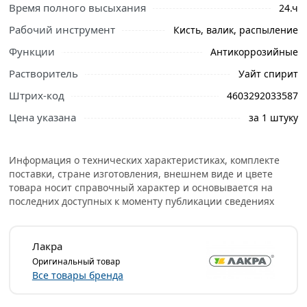
Время полного высыхания
24.ч
пресной воды, моющих растворов, минеральных масел,
Рабочий инструмент
Кисть, валик, распыление
устойчиво к изменению температуры от минус 45 до
плюс 60 °C.
Функции
Антикоррозийные
Предназначена для грунтования металлических,
Растворитель
Уайт спирит
деревянных и других поверхностей под покрытия
Штрих-код
4603292033587
различными эмалями. Чаще всего ее приобретают для
Цена указана
за 1 штуку
окрашивания металлоконструкций: гаражей, заборов,
оград, решеток, балок. Но также грунт активно
используют в таких отраслях, как машиностроение,
Информация о технических характеристиках, комплекте
станкостроение, военная промышленность,
поставки, стране изготовления, внешнем виде и цвете
производство транспортной тары и
товара носит справочный характер и основывается на
сельскохозяйственного оборудования.
последних доступных к моменту публикации сведениях
Условия доставки и цены на товар Грунт ГФ-021 Лакра
быстросохнущая Серый 1.8 л Лк-00012148 из категории
Лакра
Эмали
действительны в Москве и области.
Оригинальный товар
Все товары бренда