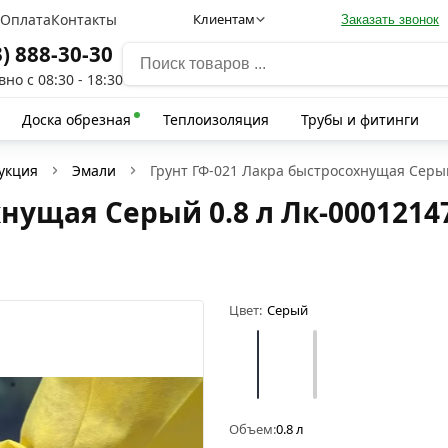
а
Оплата
Контакты
Клиентам
Заказать звонок
3) 888-30-30
но с 08:30 - 18:30
Доска обрезная
Теплоизоляция
Трубы и фитинги
укция
Эмали
Грунт ГФ-021 Лакра быстросохнущая Серый
хнущая Серый 0.8 л Лк-0001214
Цвет:
Серый
Объем:
0.8 л