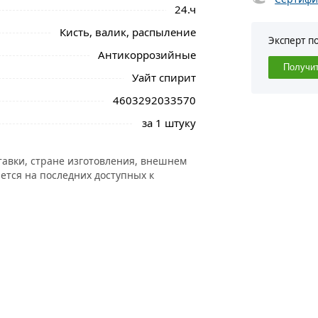
24.ч
Кисть, валик, распыление
Эксперт п
Антикоррозийные
Получи
Уайт спирит
4603292033570
за 1 штуку
тавки, стране изготовления, внешнем
ется на последних доступных к