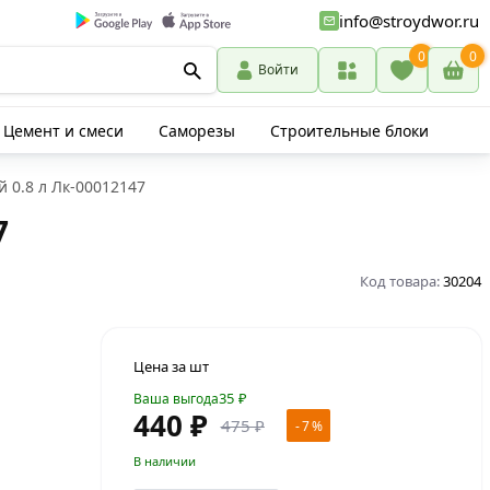
info@stroydwor.ru
0
0
Войти
Цемент и смеси
Саморезы
Строительные блоки
 0.8 л Лк-00012147
7
Код товара:
30204
Цена за шт
35
₽
Ваша выгода
440 ₽
475 ₽
- 7 %
В наличии