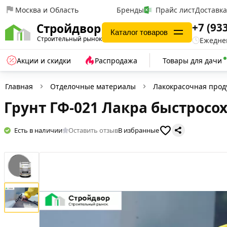
Москва и Область
Бренды
Прайс лист
Доставк
+7 (93
Стройдвор
Каталог товаров
Строительный рынок
Ежеднев
Акции и скидки
Распродажа
Товары для дачи
Главная
Отделочные материалы
Лакокрасочная прод
Грунт ГФ-021 Лакра быстросо
Есть в наличии
Оставить отзыв
В избранные