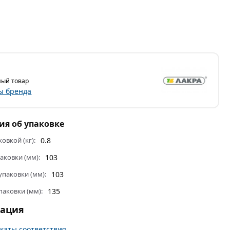
ый товар
ы бренда
я об упаковке
ковкой (кг):
0.8
аковки (мм):
103
паковки (мм):
103
и
действительны в Москве и области.
паковки (мм):
135
тация
каты соответствия