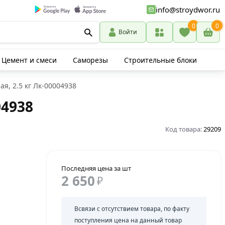
info@stroydwor.ru
0
0
Войти
Цемент и смеси
Саморезы
Строительные блоки
я, 2.5 кг Лк-00004938
04938
Код товара:
29209
Последняя цена за шт
2 650
₽
Всвязи с отсутствием товара, по факту
поступления цена на данный товар