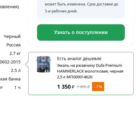
может быть изменена. Срок доставки до
товления)
5-и рабочих дней.
Узнать о поступлении
Черный
Россия
2.7 кг
Есть аналог дешевле
0602-2015
Эмаль на ржавчину Dufa Premium
2.5 л
HAMMERLACK молотковая, черная
2,5 л МП000014620
кая банка
1 350
₽
1 450
₽
- 7 %
ми
1 ч