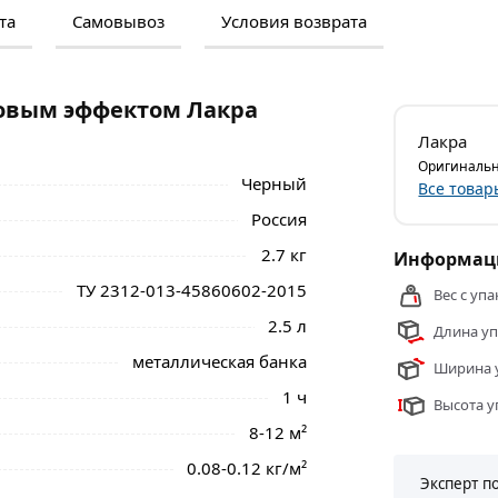
та
Самовывоз
Условия возврата
м и отзывами о товаре, чтобы сделать
нальные менеджеры обработают заказ и
 самовывоза.
ковым эффектом Лакра
00004938 предназначен для окрашивания и
Лакра
наносится в один-два слоя. Перед
Оригинальн
ость от загрязнений. Подойдет для
Черный
Все товар
аличием ржавчины толщиной до 0.1 мм.
Россия
ффектом Лакра черная, 2.5 кг Лк-00004938
2.7 кг
Информаци
ТУ 2312-013-45860602-2015
Вес с упа
2.5 л
Длина уп
металлическая банка
Ширина у
1 ч
Высота у
8-12 м²
0.08-0.12 кг/м²
Эксперт п