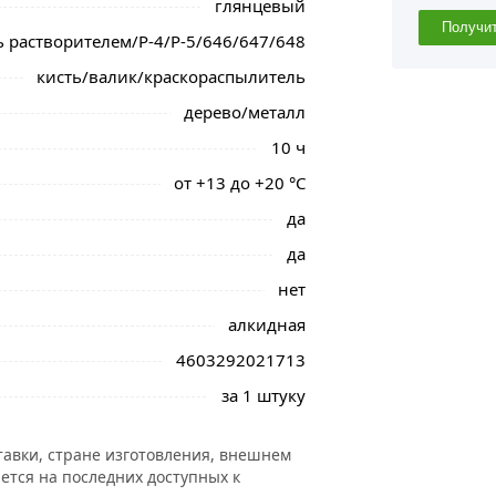
глянцевый
Получи
 растворителем/Р-4/Р-5/646/647/648
кисть/валик/краскораспылитель
дерево/металл
10 ч
от +13 до +20 °С
да
да
нет
алкидная
4603292021713
за 1 штуку
тавки, стране изготовления, внешнем
ется на последних доступных к