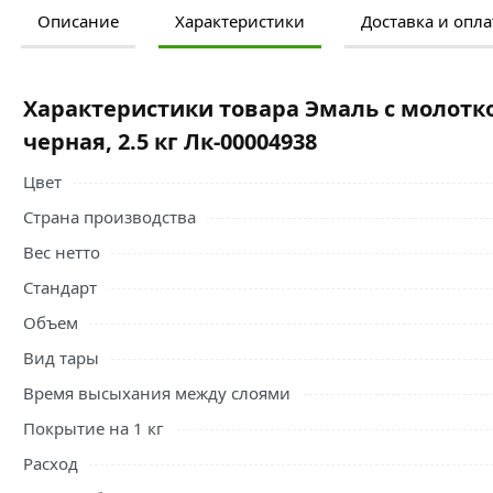
Описание
Характеристики
Доставка и опла
Ознакомьтесь с подробными характеристиками, описание
правильный выбор и заказать онлайн. Наши профессио
свяжутся с Вами для согласования условий доставки или
Характеристики товара Эмаль с молот
Эмаль с молотковым эффектом Лакра черная, 2.5 кг Лк-
черная, 2.5 кг Лк-00004938
защиты от ржавчины поверхностей из металла. Средство 
использованием грунта-эмали следует очистить поверхн
Цвет
окрашивания как не поврежденного металла, так и с н
Страна производства
Условия доставки и цены на товар Эмаль с молотковым э
Вес нетто
из категории
Эмали
действительны в Москве и области.
Стандарт
Объем
Вид тары
Время высыхания между слоями
Покрытие на 1 кг
Расход