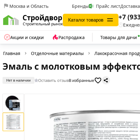
Москва и Область
Бренды
Прайс лист
Доставк
+7 (93
Стройдвор
Каталог товаров
Строительный рынок
Ежеднев
Акции и скидки
Распродажа
Товары для дачи
Главная
Отделочные материалы
Лакокрасочная прод
Эмаль с молотковым эффектом
Оставить отзыв
В избранные
Нет в наличии