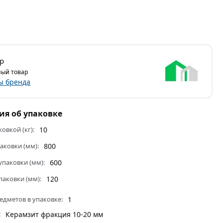
р
ый товар
ы бренда
я об упаковке
ковкой (кг):
10
аковки (мм):
800
паковки (мм):
600
паковки (мм):
120
едметов в упаковке:
1
:
Керамзит фракция 10-20 мм