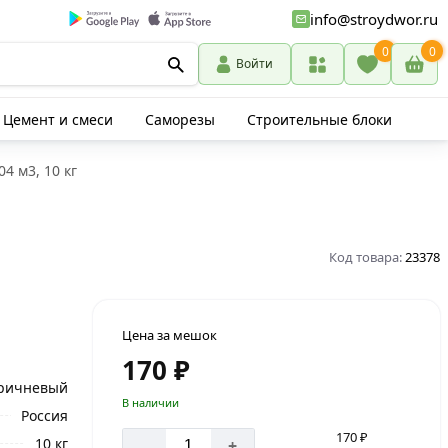
info@stroydwor.ru
0
0
Войти
Цемент и смеси
Саморезы
Строительные блоки
4 м3, 10 кг
Код товара:
23378
Цена за мешок
170 ₽
ричневый
В наличии
Россия
170 ₽
-
10 кг
+