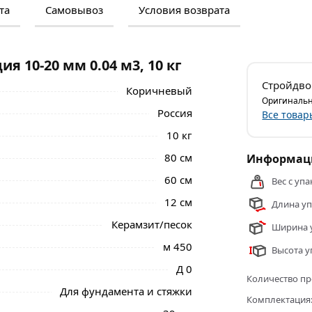
та
Самовывоз
Условия возврата
м и отзывами о товаре, чтобы сделать
нальные менеджеры обработают заказ и
 самовывоза.
 10-20 мм 0.04 м3, 10 кг
и стен, полов, крыш, подвалов и
Стройдво
Коричневый
ериал (гранулы овальной или округлой
Оригинальн
Россия
Все товар
10 кг
ый в мешки.
80 см
Информаци
еля или наполнителя, а также как основа
60 см
Вес с упа
12 см
Длина уп
0 мм 0.04 м3, 10 кг из категории
Цемент и
Керамзит/песок
Ширина у
м 450
Высота у
Д 0
Количество пр
Для фундамента и стяжки
Комплектация