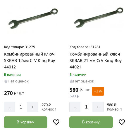
Код товара:
31275
Код товара:
31281
Комбинированный ключ
Комбинированный ключ
SKRAB 12мм CrV King Roy
SKRAB 21 мм CrV King Roy
44012
44021
В наличии
В наличии
Нет оценок
Нет оценок
580
₽
шт
/
- 2 %
270
₽
шт
/
590
₽
270 ₽
580 ₽
-
-
+
+
Кол-во: 1
Кол-во: 1
В корзину
В корзину