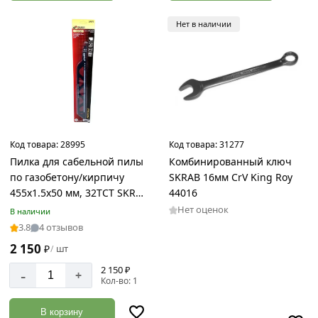
Нет в наличии
Код товара:
28995
Код товара:
31277
Пилка для сабельной пилы
Комбинированный ключ
по газобетону/кирпичу
SKRAB 16мм CrV King Roy
455x1.5x50 мм, 32TСТ SKRAB
44016
20876
Нет оценок
В наличии
3.8
4 отзывов
2 150
₽
шт
/
2 150 ₽
-
+
Кол-во: 1
В корзину