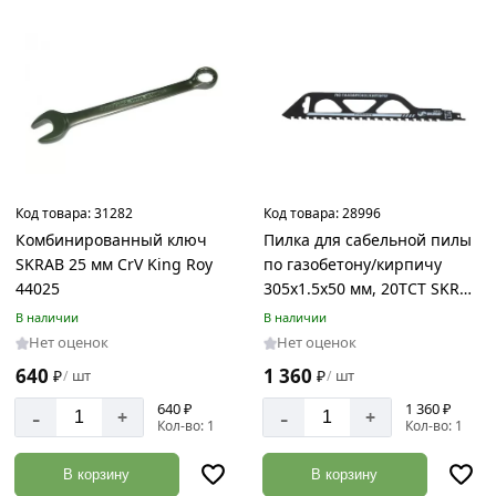
Код товара:
31282
Код товара:
28996
Комбинированный ключ
Пилка для сабельной пилы
SKRAB 25 мм CrV King Roy
по газобетону/кирпичу
44025
305x1.5x50 мм, 20TСТ SKRAB
20875
В наличии
В наличии
Нет оценок
Нет оценок
640
1 360
₽
шт
₽
шт
/
/
640 ₽
1 360 ₽
-
-
+
+
Кол-во: 1
Кол-во: 1
В корзину
В корзину