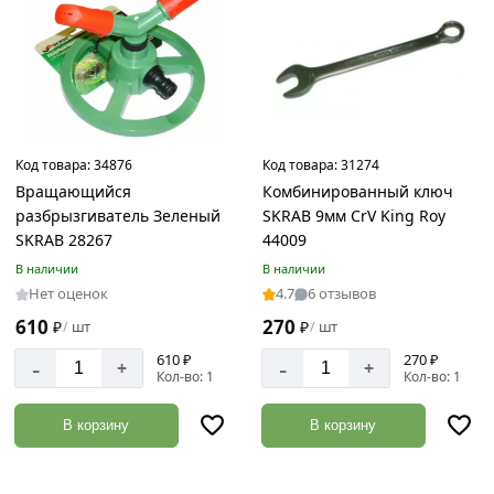
Код товара:
34876
Код товара:
31274
Вращающийся
Комбинированный ключ
разбрызгиватель Зеленый
SKRAB 9мм CrV King Roy
SKRAB 28267
44009
В наличии
В наличии
Нет оценок
4.7
6 отзывов
610
270
₽
шт
₽
шт
/
/
610 ₽
270 ₽
-
-
+
+
Кол-во: 1
Кол-во: 1
В корзину
В корзину