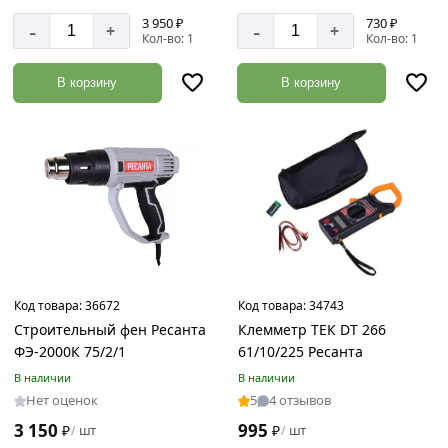
3 950 ₽
730 ₽
-
-
+
+
Кол-во: 1
Кол-во: 1
В корзину
В корзину
Код товара:
36672
Код товара:
34743
Строительный фен Ресанта
Клемметр ТЕК DT 266
ФЭ-2000К 75/2/1
61/10/225 Ресанта
В наличии
В наличии
Нет оценок
5
4 отзывов
3 150
995
₽
шт
₽
шт
/
/