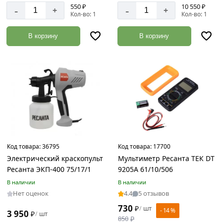
550 ₽
10 550 ₽
-
-
+
+
Кол-во: 1
Кол-во: 1
В корзину
В корзину
Код товара:
36795
Код товара:
17700
Электрический краскопульт
Мультиметр Ресанта ТЕК DT
Ресанта ЭКП-400 75/17/1
9205A 61/10/506
В наличии
В наличии
Нет оценок
4.4
5 отзывов
730
₽
шт
/
- 14 %
3 950
₽
шт
/
850
₽