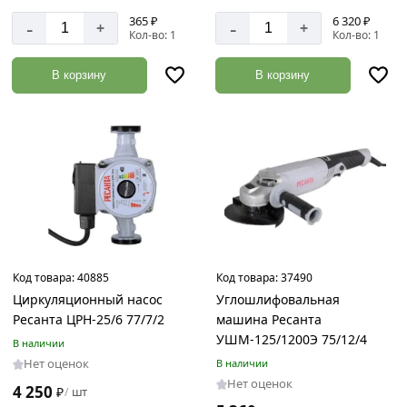
365 ₽
6 320 ₽
-
-
+
+
Кол-во: 1
Кол-во: 1
В корзину
В корзину
Код товара:
40885
Код товара:
37490
Циркуляционный насос
Углошлифовальная
Ресанта ЦРН-25/6 77/7/2
машина Ресанта
УШМ-125/1200Э 75/12/4
В наличии
Нет оценок
В наличии
Нет оценок
4 250
₽
шт
/