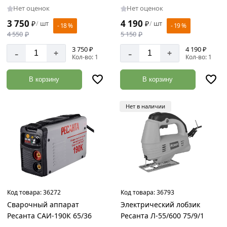
Нет оценок
Нет оценок
3 750
4 190
₽
шт
₽
шт
/
/
- 18 %
- 19 %
4 550
₽
5 150
₽
3 750 ₽
4 190 ₽
-
-
+
+
Кол-во: 1
Кол-во: 1
В корзину
В корзину
Нет в наличии
Код товара:
36272
Код товара:
36793
Сварочный аппарат
Электрический лобзик
Ресанта САИ-190К 65/36
Ресанта Л-55/600 75/9/1