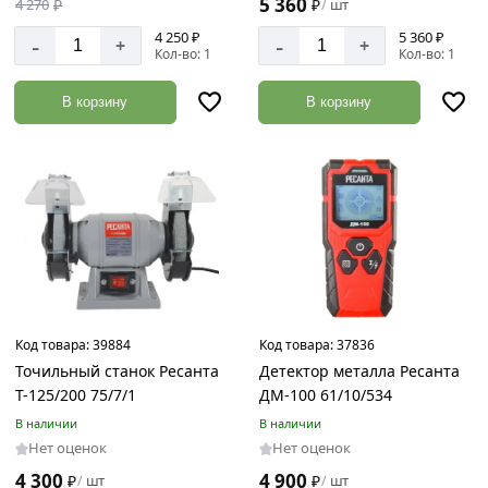
5 360
4 270
₽
₽
шт
/
4 250 ₽
5 360 ₽
-
-
+
+
Кол-во: 1
Кол-во: 1
В корзину
В корзину
Код товара:
39884
Код товара:
37836
Точильный станок Ресанта
Детектор металла Ресанта
Т-125/200 75/7/1
ДМ-100 61/10/534
В наличии
В наличии
Нет оценок
Нет оценок
4 300
4 900
₽
шт
₽
шт
/
/