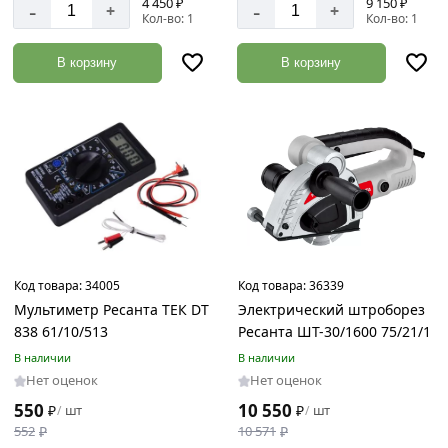
4 450 ₽
9 150 ₽
-
-
+
+
Кол-во: 1
Кол-во: 1
В корзину
В корзину
Код товара:
34005
Код товара:
36339
Мультиметр Ресанта ТЕК DT
Электрический штроборез
838 61/10/513
Ресанта ШТ-30/1600 75/21/1
В наличии
В наличии
Нет оценок
Нет оценок
550
10 550
₽
шт
₽
шт
/
/
552
₽
10 571
₽