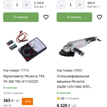
3 150 ₽
995 ₽
-
-
+
+
Кол-во: 1
Кол-во: 1
В корзину
В корзину
Код товара:
17710
Код товара:
37833
Мультиметр Ресанта TEK
Углошлифовальная
YX-360 TRn 61/10/220
машина Ресанта
УШМ-125/1400 ЭПП
В наличии
75/12/14
Нет оценок
В наличии
5
1 отзывов
365
₽
шт
/
- 45 %
6 320
663
₽
₽
шт
/