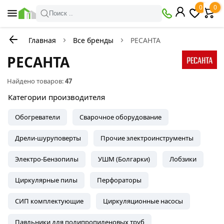
0
0
Поиск ..
Главная
Все бренды
РЕСАНТА
РЕСАНТА
Найдено товаров:
47
Категории производителя
Обогреватели
Сварочное оборудование
Дрели-шуруповерты
Прочие электроинструменты
Электро-Бензопилы
УШМ (Болгарки)
Лобзики
Циркулярные пилы
Перфораторы
СИП комплектующие
Циркуляционные насосы
Паяльники для полипропиленовых труб