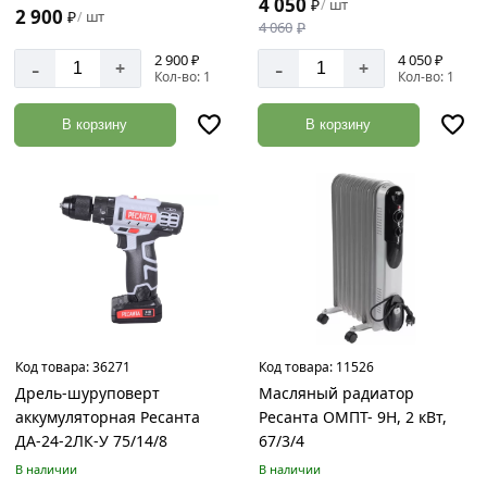
4 050
₽
шт
/
2 900
₽
шт
/
4 060
₽
2 900 ₽
4 050 ₽
-
-
+
+
Кол-во: 1
Кол-во: 1
В корзину
В корзину
Код товара:
36271
Код товара:
11526
Дрель-шуруповерт
Масляный радиатор
аккумуляторная Ресанта
Ресанта ОМПТ- 9Н, 2 кВт,
ДА-24-2ЛК-У 75/14/8
67/3/4
В наличии
В наличии