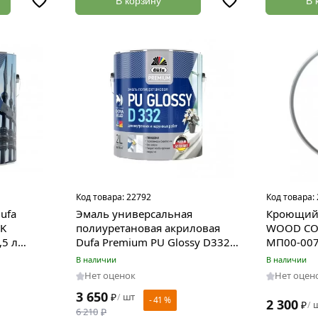
В корзину
В 
Код товара:
22792
Код товара:
ufa
Эмаль универсальная
Кроющий 
K
полиуретановая акриловая
WOOD COL
,5 л
Dufa Premium PU Glossy D332
МП00-00
глянцевая 2 л
В наличии
В наличии
Нет оценок
Нет оцен
3 650
₽
шт
/
- 41 %
2 300
₽
/
6 210
₽