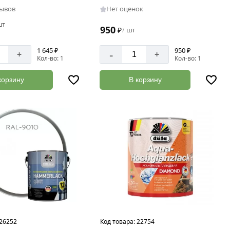
зывов
Нет оценок
шт
950
₽
шт
/
1 645 ₽
950 ₽
-
+
+
Кол-во: 1
Кол-во: 1
корзину
В корзину
26252
Код товара:
22754