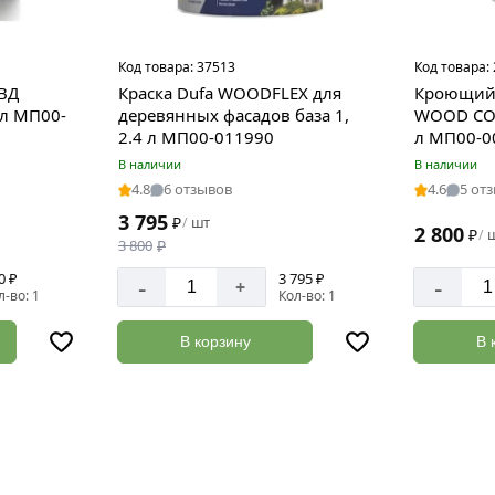
Код товара:
37513
Код товара:
 ВД
Краска Dufa WOODFLEX для
Кроющий 
9 л МП00-
деревянных фасадов база 1,
WOOD COL
2.4 л МП00-011990
л МП00-0
В наличии
В наличии
4.8
6 отзывов
4.6
5 от
3 795
₽
шт
/
2 800
₽
/
3 800
₽
0 ₽
3 795 ₽
-
-
+
л-во: 1
Кол-во: 1
В корзину
В 