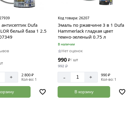
27939
Код товара:
26207
антисептик Dufa
Эмаль по ржавчине 3 в 1 Dufa
OR белый база 1 2.5
Hammerlack гладкая цвет
07349
темно-зеленый 0.75 л
В наличии
зывов
Нет оценок
990
₽
шт
/
шт
992
₽
2 800 ₽
990 ₽
-
+
+
Кол-во: 1
Кол-во: 1
корзину
В корзину