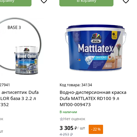
корзину
В корзину
27941
Код товара:
34134
антисептик Dufa
Водно-дисперсионная краска
OR база 3 2.2 л
Dufa MATTLATEX RD100 9 л
7352
МП00-009473
В наличии
ок
Нет оценок
3 305
₽
шт
/
- 22 %
шт
4 253
₽