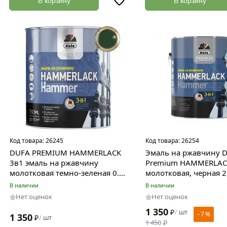
В корзину
В корзину
Код товара:
26245
Код товара:
26254
DUFA PREMIUM HAMMERLACK
Эмаль на ржавчину D
3в1 эмаль на ржавчину
Premium HAMMERLAC
молотковая темно-зеленая 0.75
молотковая, черная 2
л.
МП000014620
В наличии
В наличии
Нет оценок
Нет оценок
1 350
₽
шт
/
- 7 %
1 350
₽
шт
/
1 450
₽