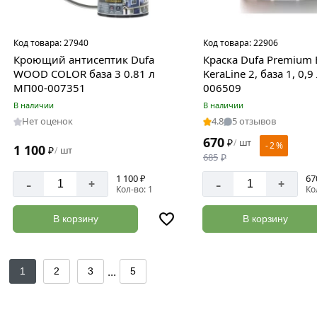
Код товара:
27940
Код товара:
22906
Кроющий антисептик Dufa
Краска Dufa Premium
WOOD COLOR база 3 0.81 л
KeraLine 2, база 1, 0,
МП00-007351
006509
В наличии
В наличии
Нет оценок
4.8
5 отзывов
670
₽
шт
/
- 2 %
1 100
₽
шт
/
685
₽
1 100 ₽
67
-
-
+
+
Кол-во: 1
Ко
В корзину
В корзину
...
1
2
3
5