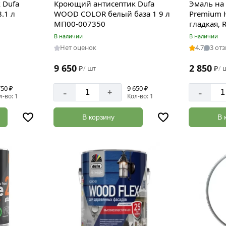
 Dufa
Кроющий антисептик Dufa
Эмаль на
.1 л
WOOD COLOR белый база 1 9 л
Premium
МП00-007350
гладкая, 
Н000000
В наличии
В наличии
Нет оценок
4.7
3 от
9 650
2 850
₽
шт
₽
/
/
750 ₽
9 650 ₽
-
-
+
л-во: 1
Кол-во: 1
В корзину
В 