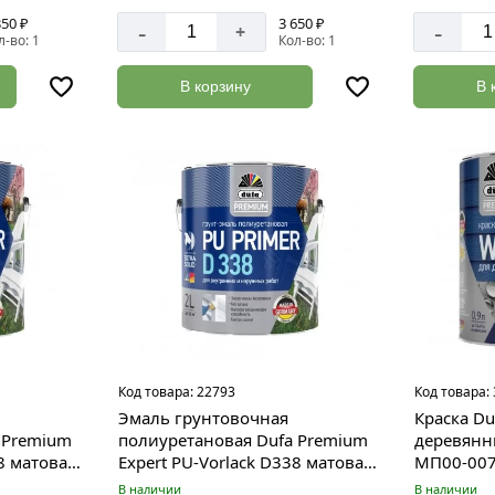
350 ₽
3 650 ₽
-
-
+
л-во: 1
Кол-во: 1
В корзину
В 
Код товара:
22793
Код товара:
Эмаль грунтовочная
Краска D
 Premium
полиуретановая Dufa Premium
деревянн
8 матовая
Expert PU-Vorlack D338 матовая
МП00-00
0,5 л
В наличии
В наличии