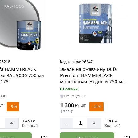
26218
Код товара:
26247
fa HAMMERLACK
Эмаль на ржавчину Dufa
ая RAL 9006 750 мл
Premium HAMMERLACK
7178
молотковая, медный 750 мл
МП000014623
В наличии
вов
Нет оценок
1 300
шт
₽
шт
/
- 9 %
- 25 %
1 722
₽
1 450 ₽
1 300 ₽
-
+
+
Кол-во: 1
Кол-во: 1