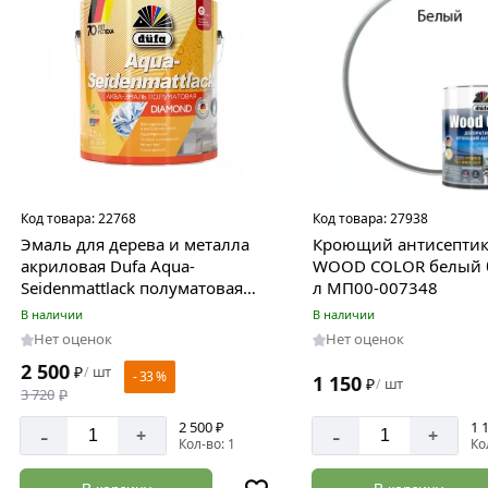
Код товара:
22768
Код товара:
27938
Эмаль для дерева и металла
Кроющий антисептик
акриловая Dufa Aqua-
WOOD COLOR белый б
Seidenmattlack полуматовая
л МП00-007348
белая 2,5 кг
В наличии
В наличии
Нет оценок
Нет оценок
2 500
₽
шт
/
- 33 %
1 150
₽
шт
/
3 720
₽
2 500 ₽
1 
-
-
+
+
Кол-во: 1
Ко