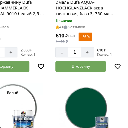
 ржавчину Dufa
Эмаль Dufa AQUA-
 HAMMERLACK
HOCHGLANZLACK аква
RAL 9010 белый 2,5 л
глянцевая, база 3, 750 мл
4452
Н0000006509
В наличии
зывов
4.6
5 отзывов
610
₽
шт
/
- 56 %
шт
1 400
₽
2 850 ₽
610 ₽
-
+
+
Кол-во: 1
Кол-во: 1
корзину
В корзину