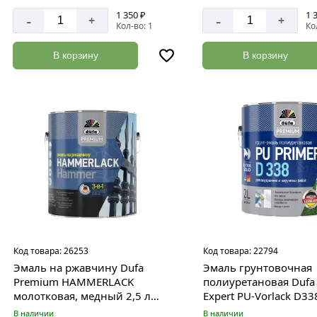
1 350 ₽
1 
-
-
+
+
Кол-во: 1
Ко
В корзину
В корзину
Код товара:
26253
Код товара:
22794
Эмаль на ржавчину Dufa
Эмаль грунтовочная
Premium HAMMERLACK
полиуретановая Dufa
молотковая, медный 2,5 л
Expert PU-Vorlack D33
МП000014624
2 л
В наличии
В наличии