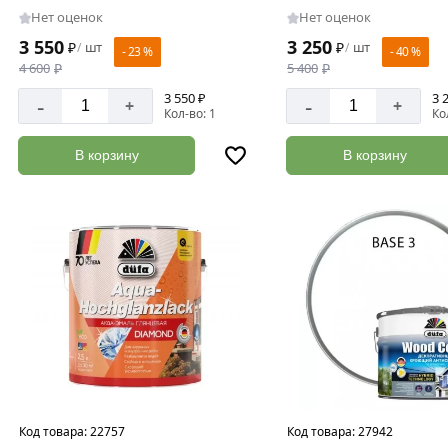
Нет оценок
Нет оценок
3 550
3 250
₽
шт
₽
шт
/
/
- 23 %
- 40 %
4 600
₽
5 400
₽
3 550 ₽
3 
-
-
+
+
Кол-во: 1
Ко
В корзину
В корзину
Код товара:
22757
Код товара:
27942