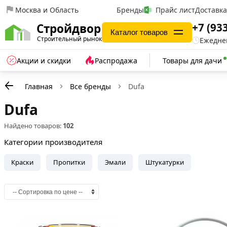
Москва и Область
Бренды
Прайс лист
Доставк
+7 (93
Стройдвор
Каталог товаров
Строительный рынок
Ежеднев
Акции и скидки
Распродажа
Товары для дачи
Главная
Все бренды
Dufa
Dufa
Найдено товаров:
102
Категории производителя
Краски
Пропитки
Эмали
Штукатурки