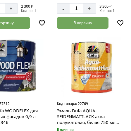
2 300 ₽
3 305 ₽
-
+
+
Кол-во: 1
Кол-во: 1
корзину
В корзину
37512
Код товара:
22769
ufa WOODFLEX для
Эмаль Dufa AQUA-
ых фасадов 0,9 л
SEIDENMATTLACK аква
7346
полуматовая, белая 750 мл
Н0000003470
В наличии