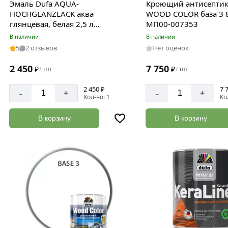
Эмаль Dufa AQUA-
Кроющий антисептик
HOCHGLANZLACK аква
WOOD COLOR база 3 8
глянцевая, белая 2,5 л
МП00-007353
Н0000003448
В наличии
В наличии
5
2 отзывов
Нет оценок
2 450
7 750
₽
шт
₽
шт
/
/
2 450 ₽
7 
-
-
+
+
Кол-во: 1
Ко
В корзину
В корзину