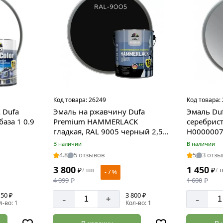
Код товара:
26249
Код товара:
 Dufa
Эмаль на ржавчину Dufa
Эмаль Du
аза 1 0.9
Premium HAMMERLACK
серебрист
гладкая, RAL 9005 черный 2,5 л
Н000000
Н0000004455
В наличии
В наличии
4.8
5 отзывов
5
3 отзы
3 800
1 450
₽
шт
₽
/
/
- 7 %
4 099
₽
1 600
₽
150 ₽
3 800 ₽
-
-
+
л-во: 1
Кол-во: 1