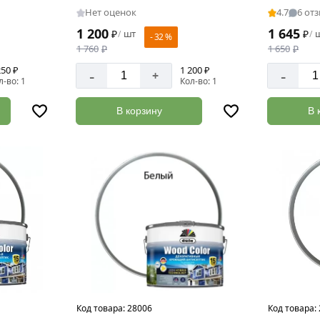
Нет оценок
4.7
6 от
1 200
1 645
₽
шт
₽
/
/
- 32 %
1 760
₽
1 650
₽
250 ₽
1 200 ₽
-
-
+
л-во: 1
Кол-во: 1
В корзину
В 
Код товара:
28006
Код товара: