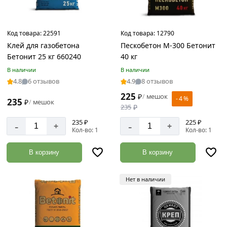
Код товара:
22591
Код товара:
12790
Клей для газобетона
Пескобетон М-300 Бетонит
Бетонит 25 кг 660240
40 кг
В наличии
В наличии
4.8
6 отзывов
4.9
8 отзывов
225
₽
мешок
/
- 4 %
235
₽
мешок
/
235
₽
235 ₽
225 ₽
-
-
+
+
Кол-во: 1
Кол-во: 1
В корзину
В корзину
Нет в наличии