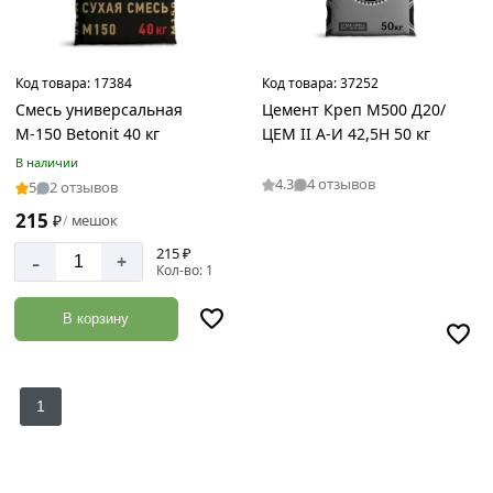
Код товара:
17384
Код товара:
37252
Смесь универсальная
Цемент Креп М500 Д20/
М-150 Betonit 40 кг
ЦЕМ II А-И 42,5Н 50 кг
В наличии
4.3
4 отзывов
5
2 отзывов
215
₽
мешок
/
215 ₽
-
+
Кол-во: 1
В корзину
1