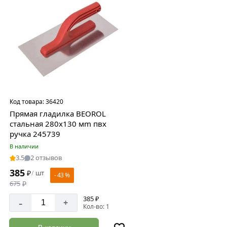
Код товара:
36420
Прямая гладилка BEOROL
стальная 280x130 мm пвх
ручка 245739
В наличии
3.5
2 отзывов
385
₽
шт
/
- 43 %
675
₽
385 ₽
-
+
Кол-во: 1