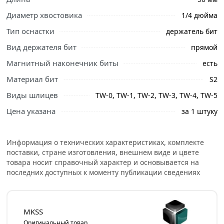
Диаметр хвостовика
1/4 дюйма
Тип оснастки
держатель бит
Вид держателя бит
прямой
Ознакомьтесь с подробными характеристиками,
описанием и отзывами о товаре, чтобы сделать
Магнитный наконечник биты
есть
правильный выбор и заказать онлайн. Наши
Материал бит
S2
профессиональные менеджеры обработают заказ и
свяжутся с Вами для согласования условий доставки
Виды шлицев
TW-0, TW-1, TW-2, TW-3, TW-4, TW-5
или самовывоза.
Цена указана
за 1 штуку
Набор торсионных магнитных бит MKSS Toolbox TRI-
WING 50мм, 10 шт MK2815 обеспечивает передачу
Информация о технических характеристиках, комплекте
усилия инструмента на саморез. Бита односторонняя.
поставки, стране изготовления, внешнем виде и цвете
товара носит справочный характер и основывается на
Шестигранный хвостовик 1/4'' обеспечивает крепление
последних доступных к моменту публикации сведениях
в инструменте: в стандартных трехкулачковых патронах
и патронах для шестигранных дрелей-шуруповертов
или отвёртке.
MKSS
Профессиональные торсионные магнитные биты
Оригинальный товар