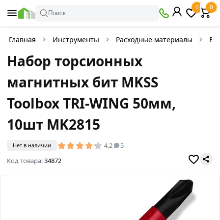
0
0
Поиск ..
Главная
Инструменты
Расходные материалы
Би
Набор торсионных
магнитных бит MKSS
Toolbox TRI-WING 50мм,
10шт MK2815
4.2
5
Нет в наличии
Код товара:
34872