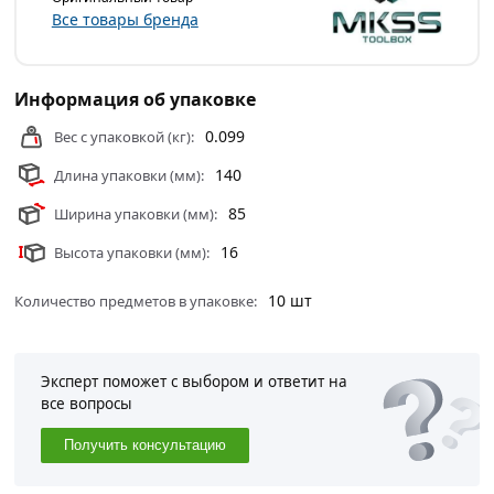
изготовлены из высококачественной японской
Все товары бренда
инструментальной стали S2, имеющие фосфатное
покрытые, которое защищает от коррозии.
Информация об упаковке
Условия доставки и цены на товар Набор торсионных
магнитных бит MKSS Toolbox TRI-WING 50мм, 10шт
0.099
Вес с упаковкой (кг):
MK2815 из категории
Биты
действительны в Москве и
140
Длина упаковки (мм):
области.
85
Ширина упаковки (мм):
16
Высота упаковки (мм):
10 шт
Количество предметов в упаковке:
Эксперт поможет с выбором и ответит на
все вопросы
Получить консультацию