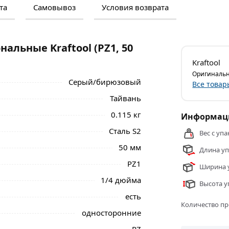
та
Самовывоз
Условия возврата
м и отзывами о товаре, чтобы сделать
нальные менеджеры обработают заказ и
 самовывоза.
альные Kraftool (PZ1, 50
оторая отличается особой прочностью, а
Kraftool
вания на строительных площадках.
Оригинальн
Серый/бирюзовый
Все товар
ометрия, насечки и закаленные грани,
Тайвань
ы.
0.115 кг
Информаци
рживать крепеж. Хвостовик 1/4" Е надежно
Сталь S2
ертке, обеспечивая безопасную работу
Вес с упа
50 мм
Длина уп
Kraftool (PZ1, 50 мм, 10 шт.) 26124-1-50-
PZ1
Ширина у
.
1/4 дюйма
Высота у
есть
Количество пр
односторонние