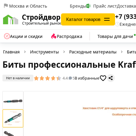
Москва и Область
Бренды
Прайс лист
Доставк
+7 (93
Стройдвор
Каталог товаров
Строительный рынок
Ежеднев
Акции и скидки
Распродажа
Товары для дачи
Главная
Инструменты
Расходные материалы
Бит
Биты профессиональные Kraftoo
4.4
5
В избранные
Нет в наличии