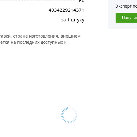
PZ
Эксперт п
4034229214371
Получи
за 1 штуку
тавки, стране изготовления, внешнем
ется на последних доступных к