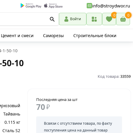
info@stroydwor.ru
0
0
Войти
Цемент и смеси
Саморезы
Строительные блоки
4-1-50-10
-50-10
Код товара:
33559
Последняя цена за шт
70
ирюзовый
₽
Тайвань
0.115 кг
Всвязи с отсутствием товара, по факту
Сталь S2
поступления цена на данный товар