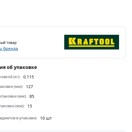
ый товар
ы бренда
я об упаковке
ковкой (кг):
0.115
аковки (мм):
127
паковки (мм):
85
паковки (мм):
15
едметов в упаковке:
10 шт