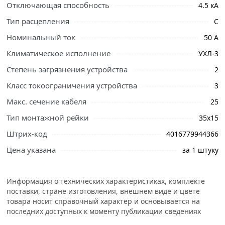
свяжутся с Вами для согласования условий доставки
Отключающая способность
4.5 кА
или самовывоза.
Тип расцепления
C
Условия доставки и цены на товар Автоматический
Номинальный ток
50 А
выключатель 1-полюсный ABB SH201L C50 из
Климатическое исполнение
УХЛ-3
категории
Автоматические выключатели
действительны в Москве и области.
Степень загрязнения устройства
2
Класс токоограничения устройства
3
Макс. сечение кабеля
25
Тип монтажной рейки
35x15
Штрих-код
4016779944366
Цена указана
за 1 штуку
Информация о технических характеристиках, комплекте
поставки, стране изготовления, внешнем виде и цвете
товара носит справочный характер и основывается на
последних доступных к моменту публикации сведениях