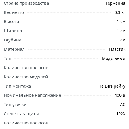
Страна производства
Германия
Вес нетто
0.3 кг
Высота
1 см
Ширина
1 см
Глубина
1 см
Материал
Пластик
Тип
Модульный
Количество полюсов
1
Количество модулей
1
Тип монтажа
На DIN-рейку
Номинальное напряжение
400 В
Ознакомьтесь с подробными характеристиками,
Тип утечки
АС
описанием и отзывами о товаре, чтобы сделать
Степень защиты
IP2X
правильный выбор и заказать онлайн. Наши
Количество полюсов
1
профессиональные менеджеры обработают заказ и