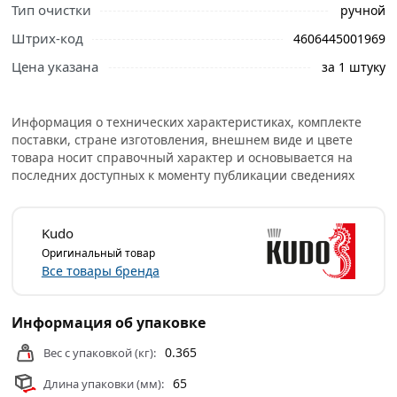
Тип очистки
ручной
правильный выбор и заказать онлайн. Наши
профессиональные менеджеры обработают заказ и
Штрих-код
4606445001969
свяжутся с Вами для согласования условий доставки
Цена указана
за 1 штуку
или самовывоза.
Универсальная смывка для старой краски KUDO 520мл
Информация о технических характеристиках, комплекте
1/12 9001 585430 используют для предварительной
поставки, стране изготовления, внешнем виде и цвете
подготовки различных поверхностей к окрашиванию.
товара носит справочный характер и основывается на
Состав эффективно удаляет силикон, масляные и
последних доступных к моменту публикации сведениях
жировые загрязнения, смазочные материалы, воск,
грязь, нагар.
Kudo
Продукт обеспечивает необходимую адгезию
Оригинальный товар
лакокрасочных материалов и получение однородного
Все товары бренда
покрытия без кратеров, пор и морщин.
Условия доставки и цены на товар Универсальная
Информация об упаковке
смывка для старой краски KUDO 520мл 1/12 9001
0.365
Вес с упаковкой (кг):
585430 из категории
Антисептики
действительны в
Москве и области.
65
Длина упаковки (мм):