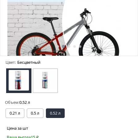
Цвет:
Бесцветный
Объем:
0.52 л
0.21 л
0.5 л
0.52 л
Цена за шт
15
₽
Ваша выгода