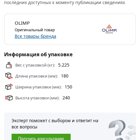
последних доступных к моменту публикации сведениях
профессиональные менеджеры обработают заказ и
свяжутся с Вами для согласования условий доставки
или самовывоза.
OLIMP
Оригинальный товар
Условия доставки и цены на товар Пропитка для камня
Все товары бренда
OLIMP (гидрофобизатор) 5л из категории
Антисептики
действительны в Москве и области.
Информация об упаковке
5.225
Вес с упаковкой (кг):
180
Длина упаковки (мм):
150
Ширина упаковки (мм):
240
Высота упаковки (мм):
Эксперт поможет с выбором и ответит на
все вопросы
Получить консультацию