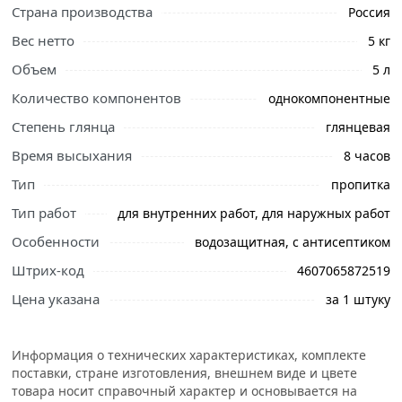
Страна производства
Россия
Вес нетто
5 кг
Объем
5 л
Количество компонентов
однокомпонентные
Степень глянца
глянцевая
Время высыхания
8 часов
Тип
пропитка
Тип работ
для внутренних работ, для наружных работ
Особенности
водозащитная, с антисептиком
Штрих-код
4607065872519
Цена указана
за 1 штуку
Информация о технических характеристиках, комплекте
Ознакомьтесь с подробными характеристиками,
поставки, стране изготовления, внешнем виде и цвете
описанием и отзывами о товаре, чтобы сделать
товара носит справочный характер и основывается на
правильный выбор и заказать онлайн. Наши