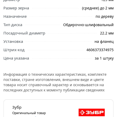
Размер зерна
(среднее) до 2 мм
Назначение
по дереву
Тип диска
Обдирочно-шлифовальный
Посадочный диаметр
22.2 мм
Ознакомьтесь с подробными характеристиками,
описанием и отзывами о товаре, чтобы сделать
Установка
на фланец
правильный выбор и заказать онлайн. Наши
Штрих-код
4606373374975
профессиональные менеджеры обработают заказ и
свяжутся с Вами для согласования условий доставки
Цена указана
за 1 штуку
или самовывоза.
Условия доставки и цены на товар Плоская обдирочно-
Информация о технических характеристиках, комплекте
поставки, стране изготовления, внешнем виде и цвете
шлифовальная чашка №2 ЗУБР 125 мм среднее зерно
товара носит справочный характер и основывается на
ВК8 33430-2 из категории
Абразивные и шлиф
последних доступных к моменту публикации сведениях
материалы
действительны в Москве и области.
Зубр
Оригинальный товар