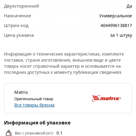
Двухсторонний
Да
Назначение
Универсальное
Ознакомьтесь с подробными характеристиками,
Штрих-код
4044996138817
описанием и отзывами о товаре, чтобы сделать
правильный выбор и заказать онлайн. Наши
Цена указана
за 1 штуку
профессиональные менеджеры обработают заказ и
свяжутся с Вами для согласования условий доставки
или самовывоза.
Информация о технических характеристиках, комплекте
поставки, стране изготовления, внешнем виде и цвете
Условия доставки и цены на товар Губка для
товара носит справочный характер и основывается на
последних доступных к моменту публикации сведениях
шлифования водостойкая 100х70х25 мм мягкая P120
MATRIX 75704 из категории
Абразивные и шлиф
материалы
действительны в Москве и области.
Matrix
Оригинальный товар
Все товары бренда
Информация об упаковке
0.1
Вес с упаковкой (кг):