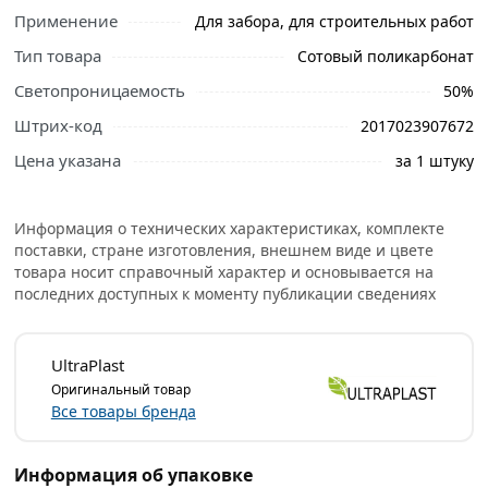
Применение
Для забора, для строительных работ
Тип товара
Сотовый поликарбонат
Ознакомьтесь с подробными характеристиками,
Светопроницаемость
50%
описанием и отзывами о товаре, чтобы сделать
Штрих-код
2017023907672
правильный выбор и заказать онлайн. Наши
профессиональные менеджеры обработают заказ и
Цена указана
за 1 штуку
свяжутся с Вами для согласования условий доставки
или самовывоза.
Информация о технических характеристиках, комплекте
Это универсальный облицовочный листовой материал.
поставки, стране изготовления, внешнем виде и цвете
товара носит справочный характер и основывается на
Представляет собой полые панели имеющие
последних доступных к моменту публикации сведениях
внутренние ребра жесткости, которые ориентированы в
направлении длины листа. Все листы поликарбоната
имеют маркировочную защитную плёнку, которой
UltraPlast
отмечена сторона с УФ защитой.
Оригинальный товар
Все товары бренда
Предназначен для облицовки зданий и сооружений;
при строительства теплиц, беседок, навесов и др. За
счет способности гнуться листы могут использоваться
Информация об упаковке