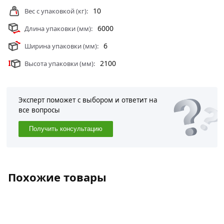
для обшивки криволинейных конструкций.
10
Вес с упаковкой (кг):
Условия доставки и цены на товар Поликарбонат
6000
Длина упаковки (мм):
сотовый UltraPlast 6000х2100х6 мм прозрачный из
категории
Поликарбонат
действительны в Москве и
6
Ширина упаковки (мм):
области.
2100
Высота упаковки (мм):
Эксперт поможет с выбором и ответит на
все вопросы
Получить консультацию
Похожие товары